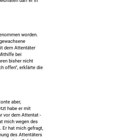
 Monaten darf er in
tgenommen worden.
aufgewachsene
it dem Attentäter
ithilfe bei
en bisher nicht
 offen", erklärte die
tonte aber,
etzt habe er mit
 vor dem Attentat -
hat mich wegen des
 Er hat mich gefragt,
hnung des Attentäters