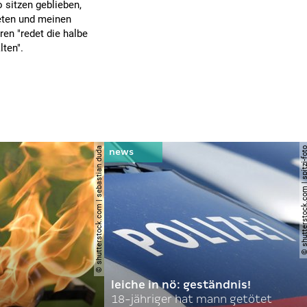
sitzen geblieben,
reten und meinen
ren "redet die halbe
lten".
© shutterstock.com | sebastian duda
© shutterstock.com | spi
leiche in nö: geständnis!
18-jähriger hat mann getötet