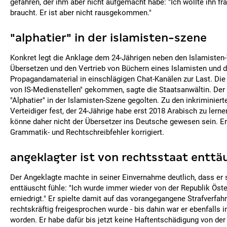
gefahren, der ihm aber nicht aufgemacht habe: "Ich wollte ihn fr
braucht. Er ist aber nicht rausgekommen."
"alphatier" in der islamisten-szene
Konkret legt die Anklage dem 24-Jährigen neben den Islamisten-
Übersetzen und den Vertrieb von Büchern eines Islamisten und d
Propagandamaterial in einschlägigen Chat-Kanälen zur Last. Die I
von IS-Medienstellen" gekommen, sagte die Staatsanwältin. Der
"Alphatier" in der Islamisten-Szene gegolten. Zu den inkriminiert
Verteidiger fest, der 24-Jährige habe erst 2018 Arabisch zu ler
könne daher nicht der Übersetzer ins Deutsche gewesen sein. Er
Grammatik- und Rechtschreibfehler korrigiert.
angeklagter ist von rechtsstaat enttä
Der Angeklagte machte in seiner Einvernahme deutlich, dass er
enttäuscht fühle: "Ich wurde immer wieder von der Republik Öste
erniedrigt." Er spielte damit auf das vorangegangene Strafverfahr
rechtskräftig freigesprochen wurde - bis dahin war er ebenfalls
worden. Er habe dafür bis jetzt keine Haftentschädigung von der