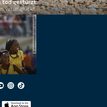
n tod gestürzt
n verunglückt
© shutterstock.com | a.ricardo