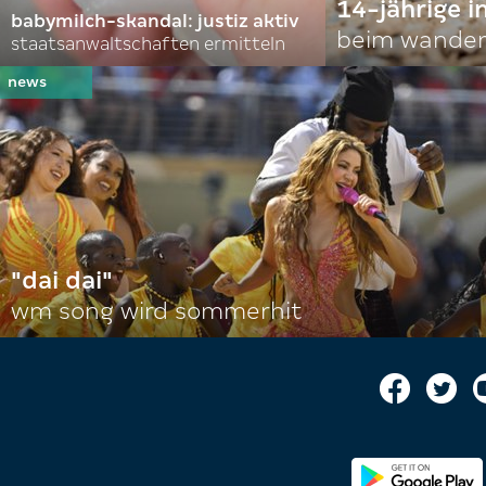
14-jährige i
babymilch-skandal: justiz aktiv
beim wander
staatsanwaltschaften ermitteln
"dai dai"
wm song wird sommerhit