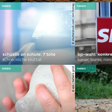
© shutterstock.com | tim freitag
schüsse an schule: 7 tote
bp-wahl: konkr
schreckliche bluttat
kaiser, bures, nies
© apa | barbara gindl