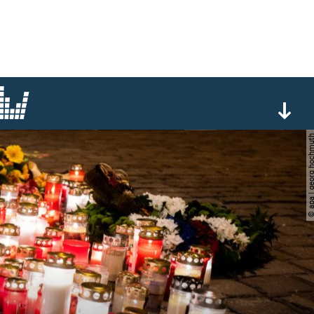
© apa | georg ho