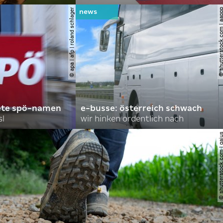
© apa | afp | roland schlager
© shutterstock.com |
ete spö-namen
e-busse: österreich schwach
sl
wir hinken ordentlich nach
© shutterstock.com |