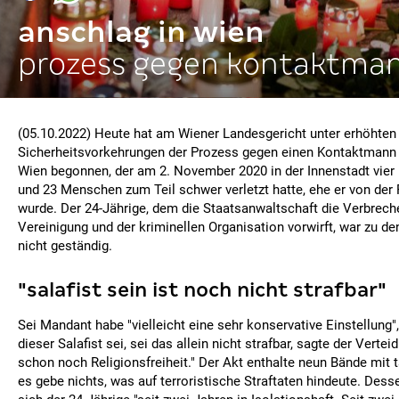
anschlag in wien
prozess gegen kontaktma
(05.10.2022) Heute hat am Wiener Landesgericht unter erhöhten
Sicherheitsvorkehrungen der Prozess gegen einen Kontaktmann 
Wien begonnen, der am 2. November 2020 in der Innenstadt vier
und 23 Menschen zum Teil schwer verletzt hatte, ehe er von der
wurde. Der 24-Jährige, dem die Staatsanwaltschaft die Verbreche
Vereinigung und der kriminellen Organisation vorwirft, war zu d
nicht geständig.
"salafist sein ist noch nicht strafbar"
Sei Mandant habe "vielleicht eine sehr konservative Einstellung"
dieser Salafist sei, sei das allein nicht strafbar, sagte der Vertei
schon noch Religionsfreiheit." Der Akt enthalte neun Bände mit 
es gebe nichts, was auf terroristische Straftaten hindeute. Des