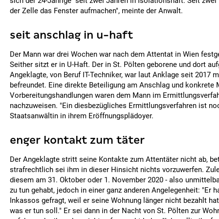
sich der 24-Jährige "seit zwei Jahren in Isolationshaft. Seit zwei
der Zelle das Fenster aufmachen", meinte der Anwalt.
seit anschlag in u-haft
Der Mann war drei Wochen war nach dem Attentat in Wien fes
Seither sitzt er in U-Haft. Der in St. Pölten geborene und dort 
Angeklagte, von Beruf IT-Techniker, war laut Anklage seit 2017 m
befreundet. Eine direkte Beteiligung am Anschlag und konkrete M
Vorbereitungshandlungen waren dem Mann im Ermittlungsverfahr
nachzuweisen. "Ein diesbezügliches Ermittlungsverfahren ist noch
Staatsanwältin in ihrem Eröffnungsplädoyer.
enger kontakt zum täter
Der Angeklagte stritt seine Kontakte zum Attentäter nicht ab, be
strafrechtlich sei ihm in dieser Hinsicht nichts vorzuwerfen. Zul
diesem am 31. Oktober oder 1. November 2020 - also unmittelbar
zu tun gehabt, jedoch in einer ganz anderen Angelegenheit: "Er 
Inkassos gefragt, weil er seine Wohnung länger nicht bezahlt hat.
was er tun soll." Er sei dann in der Nacht von St. Pölten zur Wo