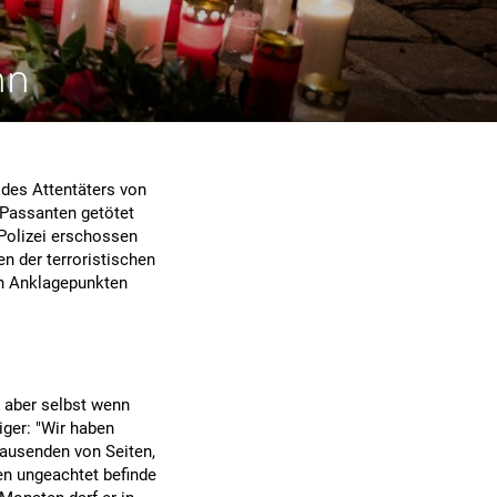
nn
des Attentäters von
 Passanten getötet
 Polizei erschossen
n der terroristischen
en Anklagepunkten
, aber selbst wenn
diger: "Wir haben
tausenden von Seiten,
sen ungeachtet befinde