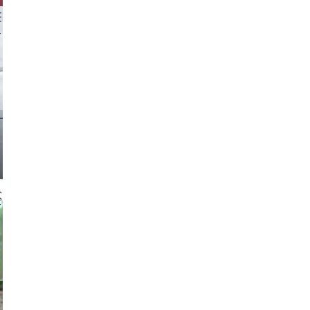
 aappp
 gajus