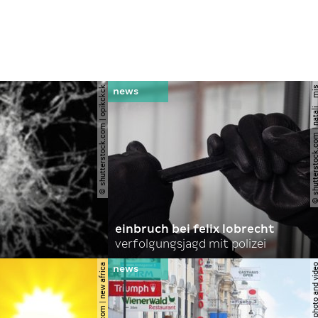
© shutterstock.com | opikckck
© shutterstock.com | nata
einbruch bei felix lobrecht
verfolgungsjagd mit polizei