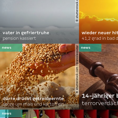
© shutterstock.com | soldatooff
vater in gefriertruhe
wieder neuer hi
pension kassiert
41,2 grad in bad
© shutterstock.com | branislavpudar
14-jähriger 
dürre drückt getreideernte
terrorverdäc
sorge um mais und kartoffeln