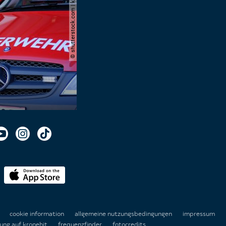
© shutterstock.com | kittyfly
n
cookie information
allgemeine nutzungsbedingungen
impressum
ung auf kronehit
frequenzfinder
fotocredits