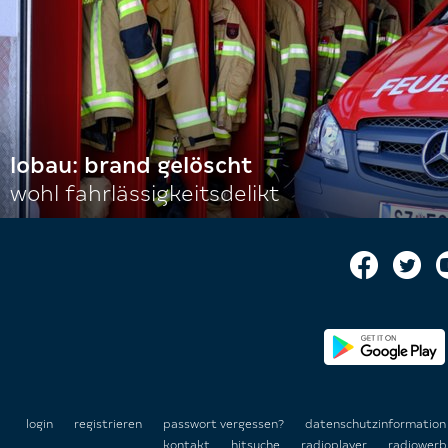
lobau: brand gelöscht
wohl fahrlässigkeitsdelikt
login
registrieren
passwort vergessen?
datenschutzinformatio
kontakt
hitsuche
radioplayer
radiowerb