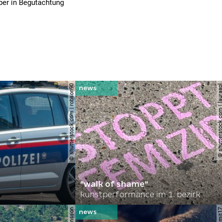
ber in Begutachtung
© shutterstock.com | robson90
© shutterstock.com | l
"walk of shame"
kunstperformance im 1. bezirk