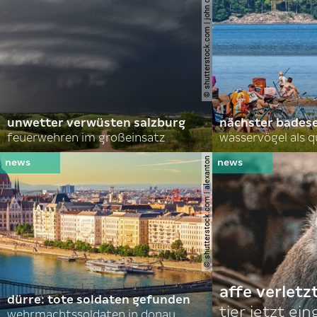
© shutterstock.com | john d sirlin
unwetter verwüsten salzburg
nächster bades
feuerwehren im großeinsatz
wasservögel als q
© shutterstock.com | alexanton
affe verletz
dürre: tote soldaten gefunden
tier jetzt ei
wehrmachtssoldaten in donau