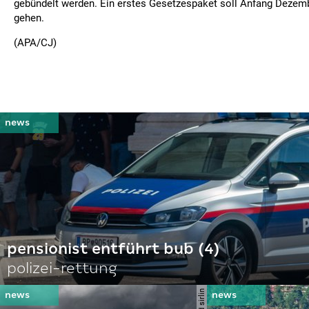
gebündelt werden. Ein erstes Gesetzespaket soll Anfang Dezem
gehen.
(APA/CJ)
pensionist entführt bub (4)
polizei-rettung