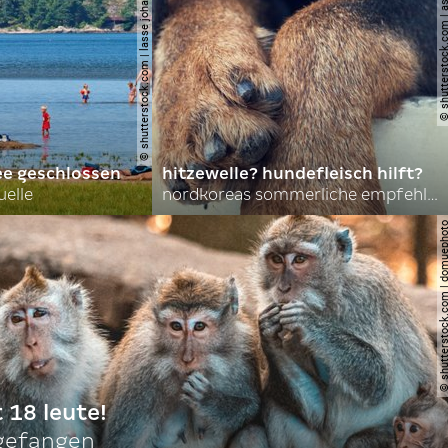
© shutterstock.com | lasse johansson
© shutterstock.com | 
ee geschlossen
hitzewelle? hundefleisch hilft?
uelle
nordkoreas sommerliche empfehlungen
© shutterstock.com | do
t 18 leute!
ngefangen