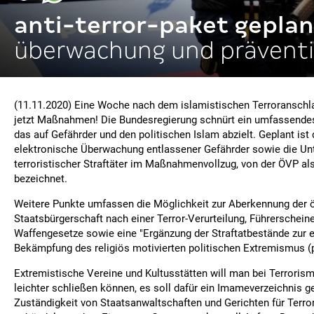
anti-terror-paket geplan
überwachung und präventi
(11.11.2020) Eine Woche nach dem islamistischen Terroranschla
jetzt Maßnahmen! Die Bundesregierung schnürt ein umfassendes 
das auf Gefährder und den politischen Islam abzielt. Geplant ist
elektronische Überwachung entlassener Gefährder sowie die Un
terroristischer Straftäter im Maßnahmenvollzug, von der ÖVP als
bezeichnet.
Weitere Punkte umfassen die Möglichkeit zur Aberkennung der 
Staatsbürgerschaft nach einer Terror-Verurteilung, Führerschein
Waffengesetze sowie eine "Ergänzung der Straftatbestände zur e
Bekämpfung des religiös motivierten politischen Extremismus (po
Extremistische Vereine und Kultusstätten will man bei Terrori
leichter schließen können, es soll dafür ein Imameverzeichnis g
Zuständigkeit von Staatsanwaltschaften und Gerichten für Terr