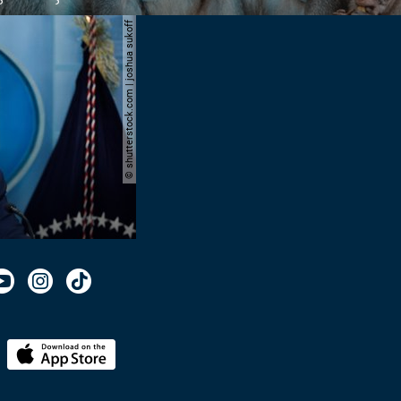
© shutterstock.com | joshua sukoff