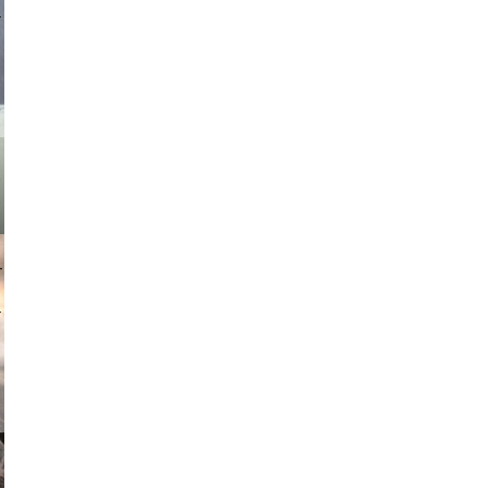
asmit17
muephoto