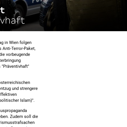
t
vhaft
g in Wien folgen
Anti-Terror-Paket,
 die vorbeugende
terbringung
 "Präventivhaft"
österreichischen
entzug und strengere
ffektiven
litischer Islam)".
smuspropaganda
eben. Zudem soll die
orismusstrafsachen