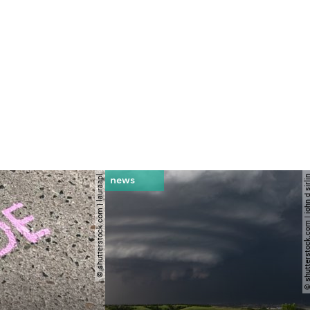
© shutterstock.com | lauraapl
© shutterstock.com | john 