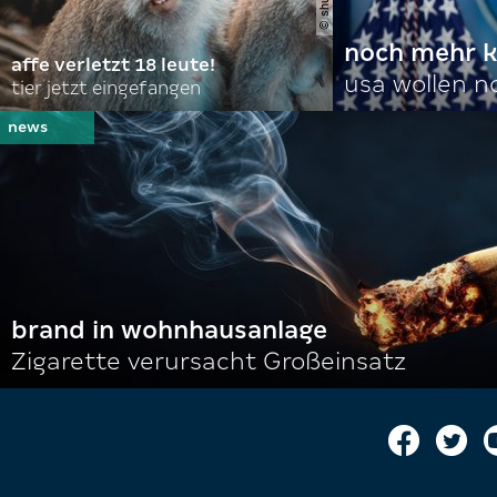
noch mehr k
affe verletzt 18 leute!
usa wollen 
tier jetzt eingefangen
brand in wohnhausanlage
Zigarette verursacht Großeinsatz