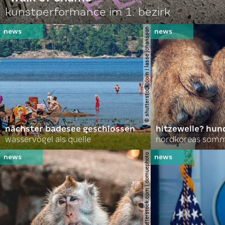
kunstperformance im 1. bezirk
© shutterstock.com | lasse johansson
nächster badesee geschlossen
hitzewelle? hund
wasservögel als quelle
© shutterstock.com | domuephoto