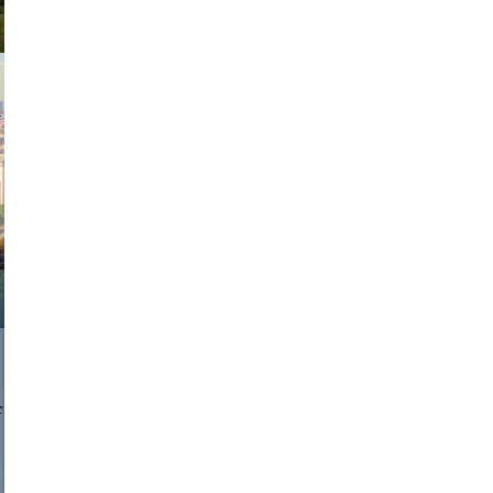
exanton
a sukoff