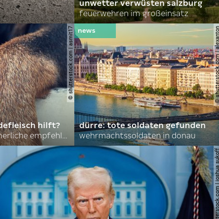
unwetter verwüsten salzburg
feuerwehren im großeinsatz
© shutterstock.com | asmit17
© shutterstock.com | al
efleisch hilft?
dürre: tote soldaten gefunden
nordkoreas sommerliche empfehlungen
wehrmachtssoldaten in donau
© shutterstock.com | joshu