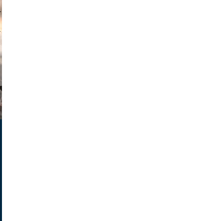
muephoto