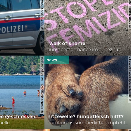
© shutterstock.com | robson90
© shutterstock.com | l
"walk of shame"
kunstperformance im 1. bezirk
© shutterstock.com | lasse johansson
© shutterstock.com | 
ee geschlossen
hitzewelle? hundefleisch hilft?
uelle
nordkoreas sommerliche empfehlungen