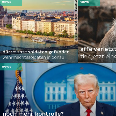
© shutterstock.com | alexanton
affe verletz
dürre: tote soldaten gefunden
tier jetzt ei
wehrmachtssoldaten in donau
noch mehr kontrolle?