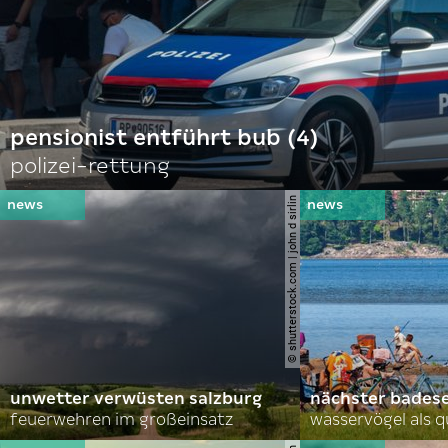
pensionist entführt bub (4)
polizei-rettung
© shutterstock.com | john d sirlin
unwetter verwüsten salzburg
nächster bades
feuerwehren im großeinsatz
wasservögel als q