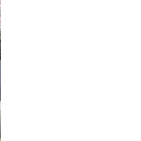
auraapl
asmit17