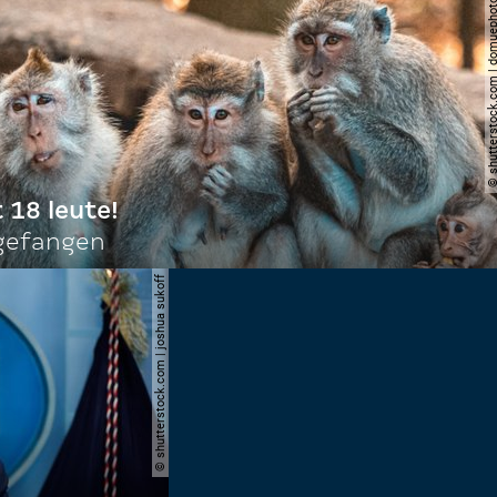
© shutterstock.com | do
t 18 leute!
ngefangen
© shutterstock.com | joshua sukoff