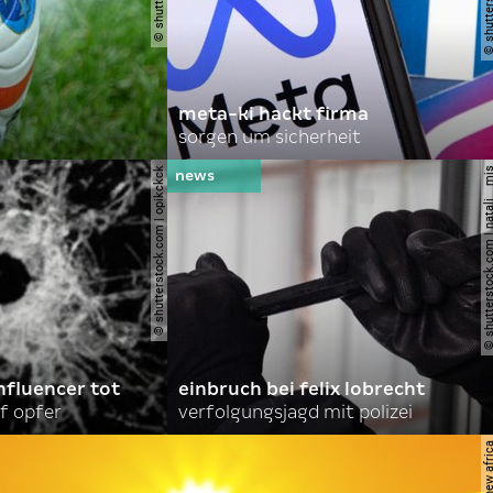
meta-ki hackt firma
sorgen um sicherheit
© shutterstock.com | opikckck
© shutterstock.com | nata
nfluencer tot
einbruch bei felix lobrecht
f opfer
verfolgungsjagd mit polizei