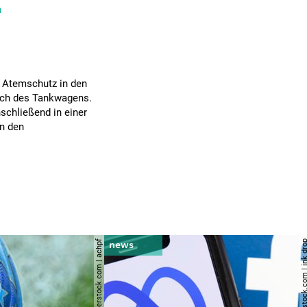
n
r Atemschutz in den
ach des Tankwagens.
schließend in einer
n den
.
© shutterstock.com | achpf
© shutterstock.com | i