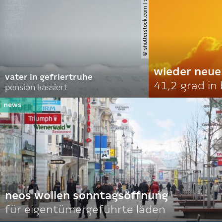
© shutterstock.com | soldatooff
wieder neue
vater in gefriertruhe
41,2 grad in
pension kassiert
neos wollen sonntagsöffnung
für eigentümergeführte läden