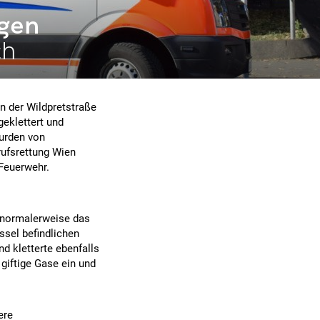
agen
ch
n der Wildpretstraße
eklettert und
urden von
rufsrettung Wien
 Feuerwehr.
m normalerweise das
ssel befindlichen
d kletterte ebenfalls
 giftige Gase ein und
ere