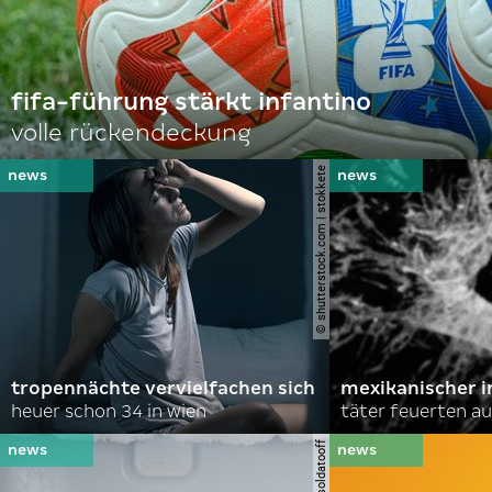
fifa-führung stärkt infantino
volle rückendeckung
© shutterstock.com | stokkete
tropennächte vervielfachen sich
mexikanischer i
heuer schon 34 in wien
täter feuerten au