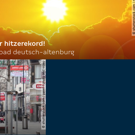
© shutterstock.com | ne
r hitzerekord!
 bad deutsch-altenburg
© shutterstock.com | pavel l photo and video