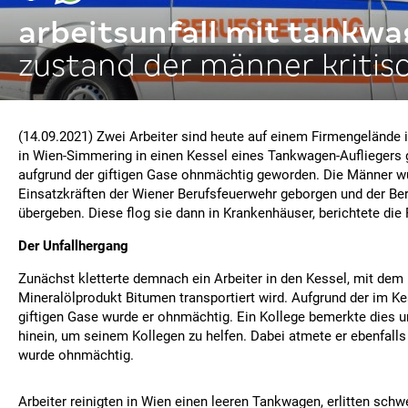
arbeitsunfall mit tankw
zustand der männer kritis
(14.09.2021) Zwei Arbeiter sind heute auf einem Firmengelände i
in Wien-Simmering in einen Kessel eines Tankwagen-Aufliegers g
aufgrund der giftigen Gase ohnmächtig geworden. Die Männer w
Einsatzkräften der Wiener Berufsfeuerwehr geborgen und der Be
übergeben. Diese flog sie dann in Krankenhäuser, berichtete die
Der Unfallhergang
Zunächst kletterte demnach ein Arbeiter in den Kessel, mit de
Mineralölprodukt Bitumen transportiert wird. Aufgrund der im Ke
giftigen Gase wurde er ohnmächtig. Ein Kollege bemerkte dies un
hinein, um seinem Kollegen zu helfen. Dabei atmete er ebenfalls
wurde ohnmächtig.
Arbeiter reinigten in Wien einen leeren Tankwagen, erlitten schw