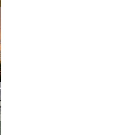
am avant
chmuth