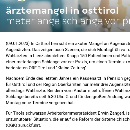
ärztemangel in osttirol
meterlange schlange vor p
(09.01.2023) In Osttirol herrscht ein akuter Mangel an Augenärz
Augenärzten. Das zeigen auch Szenen, die sich Montagfrüh vor d
Wahlarztes in Lienz abspielten. Knapp 150 Patientinnen und Pati
einer meterlangen Schlange vor der Praxis, um einen Termin zu 
berichteten ORF Tirol und "Kleine Zeitung".
Nachdem Ende des letzten Jahres ein Kassenarzt in Pension geg
für Osttirol und der Region Oberkärnten nur mehr drei Augenärzt
allerdings Wahlärzte. Bei dem vom Ansturm betroffenen Wahlarzt
Schlange bereits seit 5:30 Uhr. Grund für den großen Andrang war
Montag neue Termine vergeben hat.
Für Tirols schwarzen Arbeiterkammerpräsident Erwin Zangerl, ist
unzumutbare" Situation, die er auf die Reform der österreichis
(ÖGK) zurückführt.