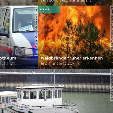
wm song wird sommerhit
© spitzi-foto / shutterstock.com
© shutterstock.com | ad
orotheum
waldbrände früher erkennen
rschanzt
ki als unterstützung
© apa | georg ho