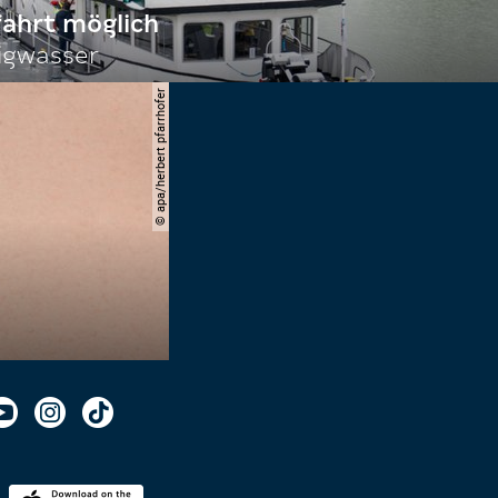
fahrt möglich
igwasser
© apa/herbert pfarrhofer