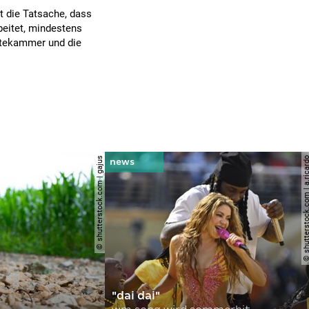
rt die Tatsache, dass
beitet, mindestens
rztekammer und die
© shutterstock.com | gajus
© shutterstock.com | a.
"dai dai"