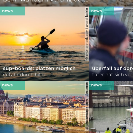
© shutterstock.com | andrei lapkin
sup-boards: platzen möglich
überfall auf d
gefahr durch hitze
täter hat sich ve
© shutterstock.com | alexanton