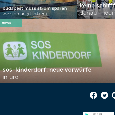
keine schiff
budapest muss strom sparen
donau-niedr
wassermangel extrem
sos-kinderdorf: neue vorwürfe
in tirol