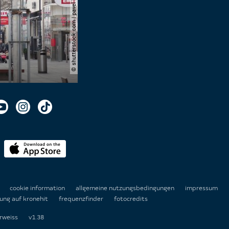
© shutterstock.com | pavel l photo and video
n
cookie information
allgemeine nutzungsbedingungen
impressum
ung auf kronehit
frequenzfinder
fotocredits
rweiss
v1.38