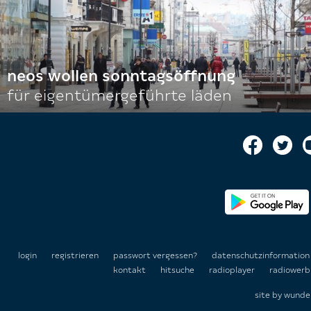
neos wollen sonntagsöffnung
für eigentümergeführte läden
login
registrieren
passwort vergessen?
datenschutzinformatio
kontakt
hitsuche
radioplayer
radiowerb
site by
wunde