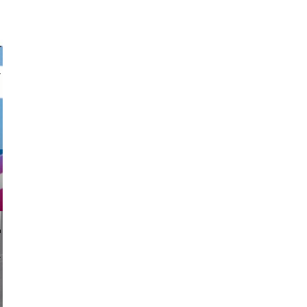
nk drop
li _ mis