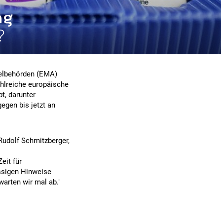
ng
?
telbehörden (EMA)
ahlreiche europäische
t, darunter
gegen bis jetzt an
Rudolf Schmitzberger,
eit für
üssigen Hinweise
arten wir mal ab."