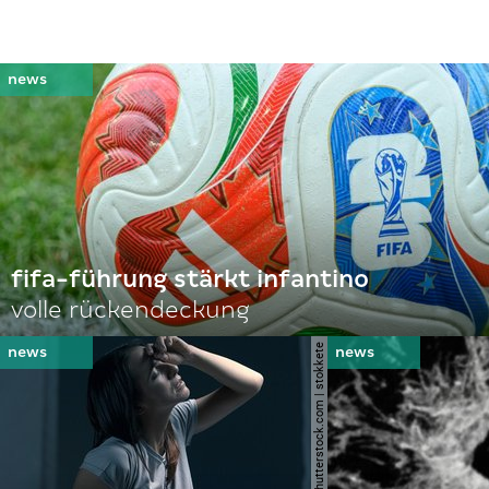
fifa-führung stärkt infantino
volle rückendeckung
© shutterstock.com | stokkete