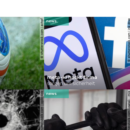
© shutterstock.com | achpf
© shutterstock.com | i
meta-ki hackt firma
sorgen um sicherheit
© shutterstock.com | opikckck
© shutterstock.com | nata