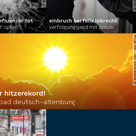
nfluencer tot
einbruch bei felix lobrecht
f opfer
verfolgungsjagd mit polizei
© shutterstock.com | ne
r hitzerekord!
 bad deutsch-altenburg