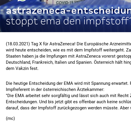
astrazeneca-entscheidu
stoppt ema den impfstoff
(18.03.2021) Tag X für AstraZeneca! Die Europäische Arzneimit
wird heute entscheiden, wie es mit dem Impfstoff weitergeht. Z
Staaten haben ja die Impfungen mit AstraZeneca vorerst gestopp
Deutschland, Frankreich, Italien und Spanien. Österreich hält hin
dem Vakzin fest.
Die heutige Entscheidung der EMA wird mit Spannung erwartet. 
Impfreferent in der österreichischen Ärztekammer:
"Die EMA arbeitet sehr sorgfältig und lässt sich auch mit Recht Z
Entscheidungen. Und bis jetzt gibt es offenbar auch keine schl
darauf, dass der Impfstoff zurückgezogen werden müsste. Aber w
(mc)