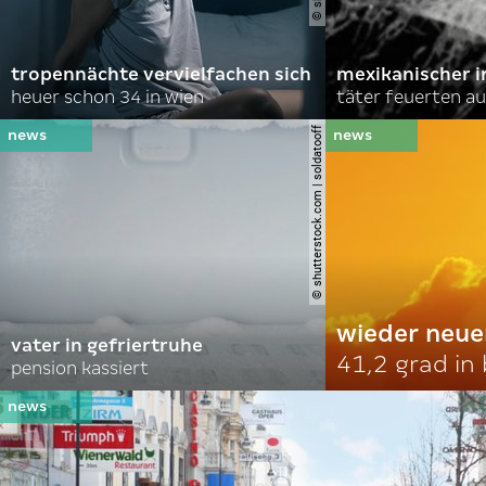
tropennächte vervielfachen sich
mexikanischer i
heuer schon 34 in wien
täter feuerten au
© shutterstock.com | soldatooff
wieder neue
vater in gefriertruhe
41,2 grad in
pension kassiert