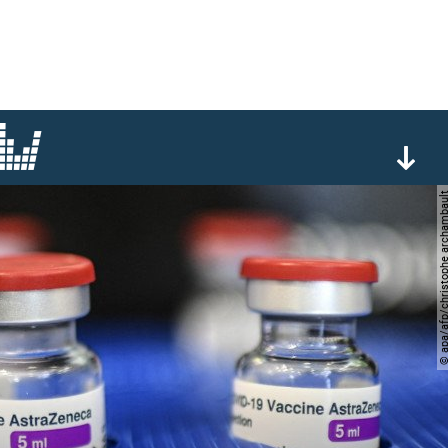
© apa/afp/christophe arc