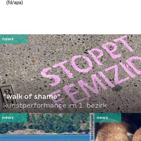
(fd/apa)
"walk of shame"
kunstperformance im 1. bezirk