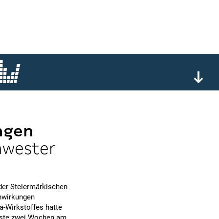
ngen
hwester
 der Steiermärkischen
nwirkungen
a-Wirkstoffes hatte
usste zwei Wochen am