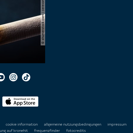
© shutterstock.com | cerevonstudio
n
cookie information
allgemeine nutzungsbedingungen
impressum
ung auf kronehit
frequenzfinder
fotocredits