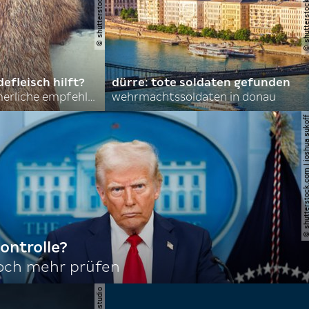
efleisch hilft?
dürre: tote soldaten gefunden
nordkoreas sommerliche empfehlungen
wehrmachtssoldaten in donau
© shutterstock.com | joshu
ontrolle?
noch mehr prüfen