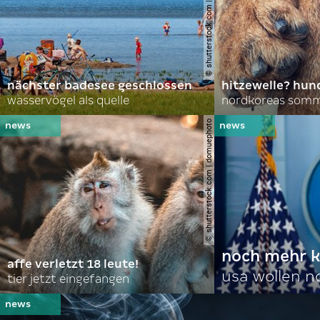
© shutterstock.com | lasse johansson
nächster badesee geschlossen
hitzewelle? hund
wasservögel als quelle
© shutterstock.com | domuephoto
noch mehr k
affe verletzt 18 leute!
usa wollen 
tier jetzt eingefangen