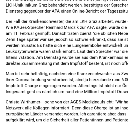
LKH-Uniklinikum Graz behandelt werden, bestätigte der Sprech
Dienstag gegenüber der APA einen Online-Bericht der Tageszeitun
Der Fall der Krankenschwester, die am LKH Graz arbeitet, wurde 
Wie KAGes-Sprecher Reinhard Marczik zur APA sagte, wurde die 
am 11. Februar geimpft. Danach traten zuerst "die üblichen Neb
Zehn Tage später war sie jedoch so schwer erkrankt, dass sie s
werden musste: Es hatte sich eine Lungenembolie entwickelt un
Leukozytenwerte waren stark erhöht. Laut dem Sprecher war sie 
Intensivstation. Am Dienstag wurde sie aus dem Krankenhaus en
direkter Zusammenhang mit dem Impfstoff besteht, ist noch off
Man ist sehr hellhörig, nachdem eine Krankenschwester aus Zwe
ihrer Corona-Impfung verstorben ist, sind ja hierzulande rund 6.
Impfstoff-Charge eingezogen worden. Allerdings ist nicht nur Öst
Insgesamt geht es nämlich um rund eine Million Impfstoff-Dose
Christa Wirthumer-Hoche von der AGES-Medizinaufsicht: "Wir h
Netzwerk alle Kollegen informiert. Denn diese Charge ist an in
europäische Länder versendet worden. Ich garantiere aber, dass 
aufgeklärt wird, um die Sicherheit aller Patientinnen und Patient