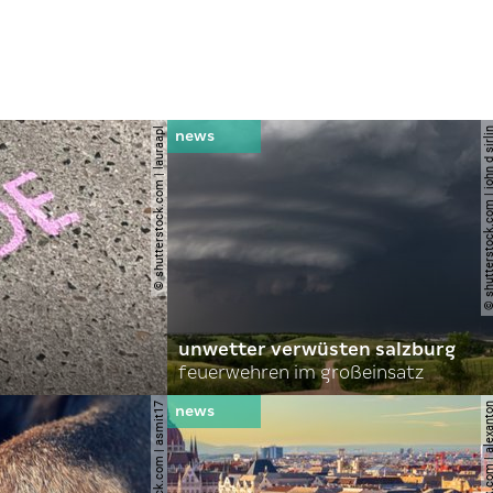
© shutterstock.com | lauraapl
© shutterstock.com | john 
unwetter verwüsten salzburg
feuerwehren im großeinsatz
© shutterstock.com | asmit17
© shutterstock.com | al