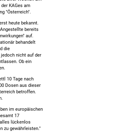
er der KAGes am
g "Österreich".
erst heute bekannt.
Angestellte bereits
enwirkungen" auf.
tationär behandelt
d die
jedoch nicht auf der
tlassen. Ob ein
en.
ttl 10 Tage nach
000 Dosen aus dieser
erreich betroffen.
n.
aben im europäischen
sgesamt 17
alles lückenlos
en zu gewährleisten."