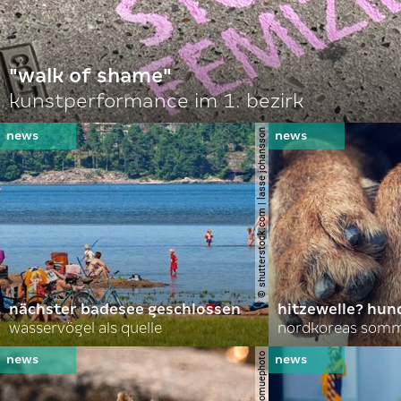
"walk of shame"
kunstperformance im 1. bezirk
© shutterstock.com | lasse johansson
nächster badesee geschlossen
hitzewelle? hund
wasservögel als quelle