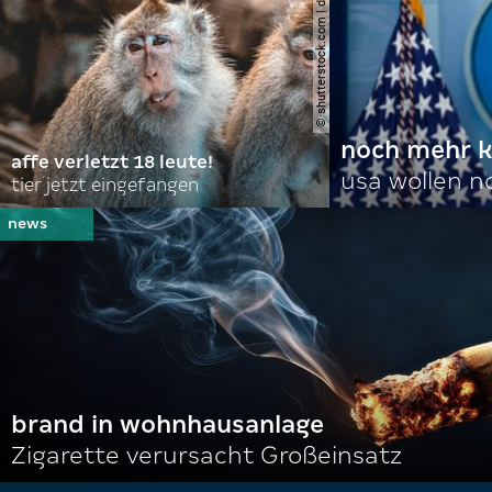
© shutterstock.com | domuephoto
noch mehr k
affe verletzt 18 leute!
usa wollen 
tier jetzt eingefangen
brand in wohnhausanlage
Zigarette verursacht Großeinsatz