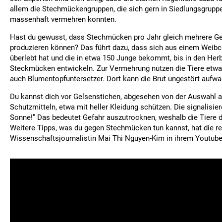
allem die Stechmückengruppen, die sich gern in Siedlungsgruppe
massenhaft vermehren konnten.
Hast du gewusst, dass Stechmücken pro Jahr gleich mehrere G
produzieren können? Das führt dazu, dass sich aus einem Weibc
überlebt hat und die in etwa 150 Junge bekommt, bis in den Herb
Steckmücken entwickeln. Zur Vermehrung nutzen die Tiere etw
auch Blumentopfuntersetzer. Dort kann die Brut ungestört aufw
Du kannst dich vor Gelsenstichen, abgesehen von der Auswahl
Schutzmitteln, etwa mit heller Kleidung schützen. Die signalisie
Sonne!” Das bedeutet Gefahr auszutrocknen, weshalb die Tiere 
Weitere Tipps, was du gegen Stechmücken tun kannst, hat die 
Wissenschaftsjournalistin Mai Thi Nguyen-Kim in ihrem Youtub