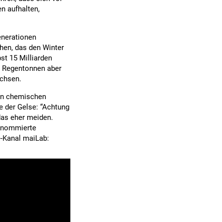
n aufhalten,
enerationen
hen, das den Winter
st 15 Milliarden
a Regentonnen aber
achsen.
 an chemischen
re der Gelse: “Achtung
das eher meiden.
renommierte
e-Kanal maiLab: