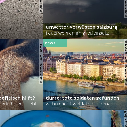
unwetter verwüsten salzburg
feuerwehren im großeinsatz
© shutterstock.com | asmit17
© shutterstock.com | al
efleisch hilft?
dürre: tote soldaten gefunden
nordkoreas sommerliche empfehlungen
wehrmachtssoldaten in donau