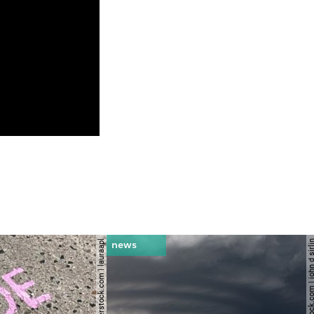
© shutterstock.com | lauraapl
© shutterstock.com | john 