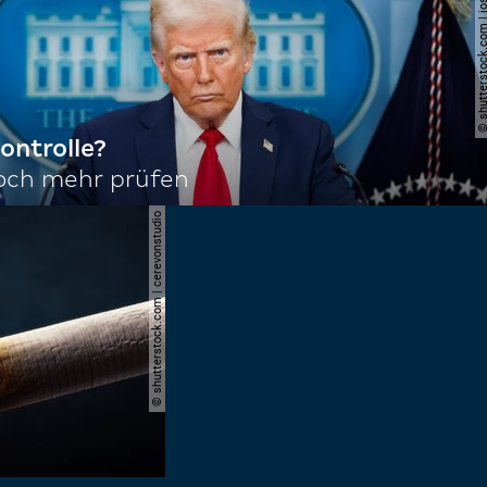
© shutterstock.com | joshu
ontrolle?
noch mehr prüfen
© shutterstock.com | cerevonstudio