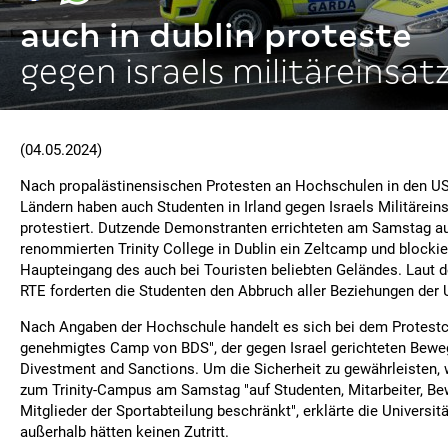
auch in dublin proteste
gegen israels militäreinsat
(04.05.2024)
Nach propalästinensischen Protesten an Hochschulen in den U
Ländern haben auch Studenten in Irland gegen Israels Militärein
protestiert. Dutzende Demonstranten errichteten am Samstag 
renommierten Trinity College in Dublin ein Zeltcamp und blockie
Haupteingang des auch bei Touristen beliebten Geländes. Laut 
RTE forderten die Studenten den Abbruch aller Beziehungen der Un
Nach Angaben der Hochschule handelt es sich bei dem Protestc
genehmigtes Camp von BDS", der gegen Israel gerichteten Bewe
Divestment and Sanctions. Um die Sicherheit zu gewährleisten,
zum Trinity-Campus am Samstag "auf Studenten, Mitarbeiter, B
Mitglieder der Sportabteilung beschränkt", erklärte die Universit
außerhalb hätten keinen Zutritt.