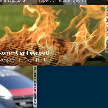
ums stadtbild
rupert grint über trauma
© shutterstock.com | sebas
 kommt grillverbot!
egen trockenheit
© shutterstock.com | spitzi-foto