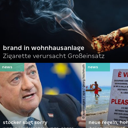
brand in wohnhausanlage
Zigarette verursacht Großeinsatz
© apa-images / apa / georg hochmuth
stocker sagt sorry
neue regeln, ho