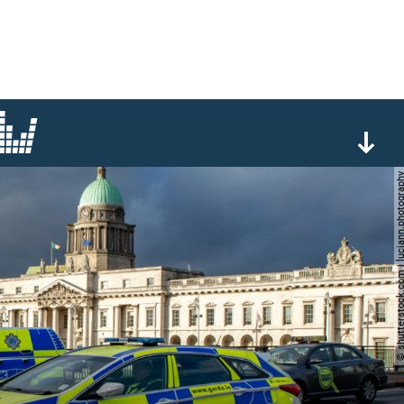
© shutterstock.com | luciann.p