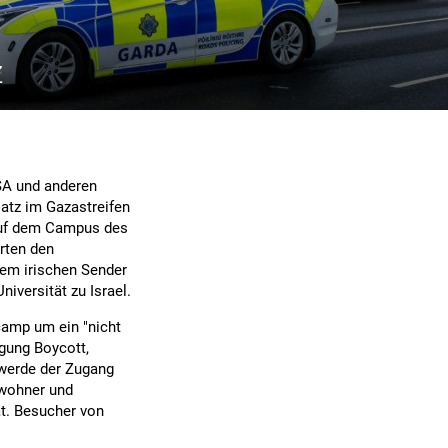
z
SA und anderen
satz im Gazastreifen
auf dem Campus des
rten den
dem irischen Sender
iversität zu Israel.
amp um ein "nicht
gung Boycott,
 werde der Zugang
ewohner und
ät. Besucher von