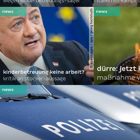
wegen kinderbetreuungs-sager
italien im kampf 
© apa-images / apa / georg hochmuth
dürre: jetzt
kinderbetreuung keine arbeit?
maßnahme w
kritik an stocker-aussage