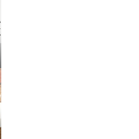
ock.com
v radin