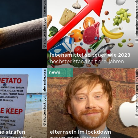
© shutterstock.com | cerevonstudio
© lightspring/shutterst
lebensmittel so teuer wie 2023
höchster stand seit drei jahren
© shutterstock.com | alexandre.rosa
© shutterstock.com | le
he strafen
elternsein im lockdown