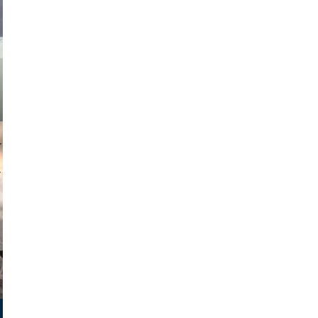
asmit17
muephoto