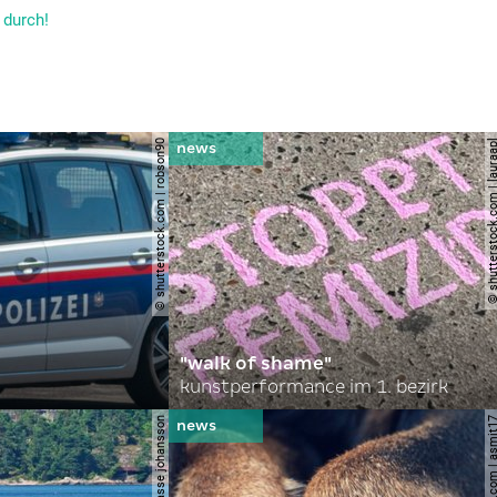
 durch!
© shutterstock.com | robson90
© shutterstock.com | l
"walk of shame"
kunstperformance im 1. bezirk