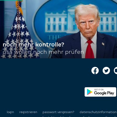
noch mehr kontrolle?
usa wollen noch mehr prüfen
login
registrieren
passwort vergessen?
datenschutzinformatio