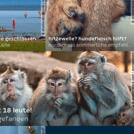
© shutterstock.com | lasse johansson
© shutterstock.com | 
ee geschlossen
hitzewelle? hundefleisch hilft?
uelle
nordkoreas sommerliche empfehlungen
© shutterstock.com | do
t 18 leute!
ngefangen