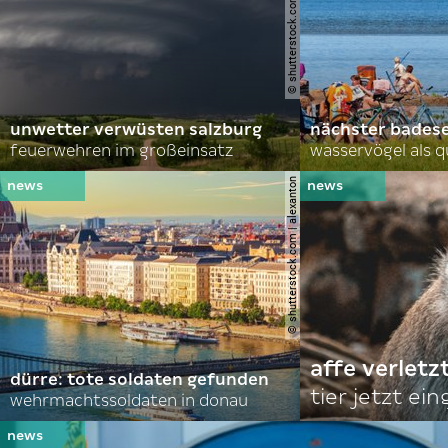
© shutterstock.com | john d sirlin
unwetter verwüsten salzburg
nächster bades
feuerwehren im großeinsatz
wasservögel als q
© shutterstock.com | alexanton
affe verletz
dürre: tote soldaten gefunden
tier jetzt ei
wehrmachtssoldaten in donau