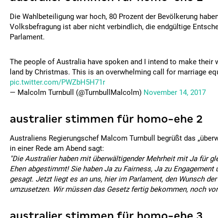
Die Wahlbeteiligung war hoch, 80 Prozent der Bevölkerung habe
Volksbefragung ist aber nicht verbindlich, die endgültige Entsche
Parlament.
The people of Australia have spoken and I intend to make their w
land by Christmas. This is an overwhelming call for marriage equ
pic.twitter.com/PWZbH5H71r
— Malcolm Turnbull (@TurnbullMalcolm)
November 14, 2017
australier stimmen für homo-ehe 2
Australiens Regierungschef Malcom Turnbull begrüßt das „überwä
in einer Rede am Abend sagt:
"Die Australier haben mit überwältigender Mehrheit mit Ja für g
Ehen abgestimmt! Sie haben Ja zu Fairness, Ja zu Engagement u
gesagt. Jetzt liegt es an uns, hier im Parlament, den Wunsch der
umzusetzen. Wir müssen das Gesetz fertig bekommen, noch vor
australier stimmen für homo-ehe 3