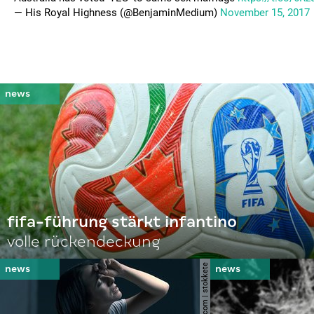
— His Royal Highness (@BenjaminMedium)
November 15, 2017
fifa-führung stärkt infantino
volle rückendeckung