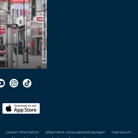
© shutterstock.com | pavel l photo and video
n
cookie information
allgemeine nutzungsbedingungen
impressum