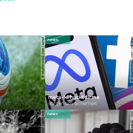
© shutterstock.com | achpf
© shutterstock.com | i
meta-ki hackt firma
sorgen um sicherheit