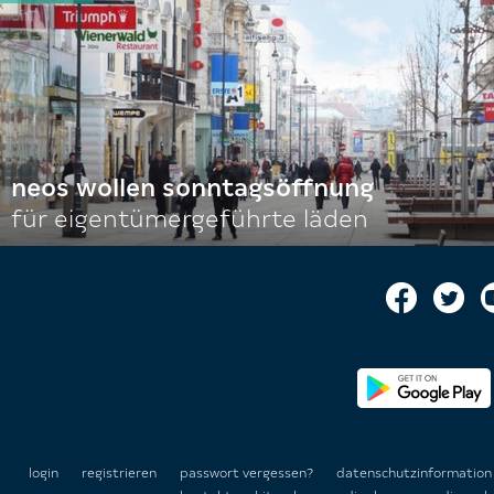
neos wollen sonntagsöffnung
für eigentümergeführte läden
login
registrieren
passwort vergessen?
datenschutzinformatio