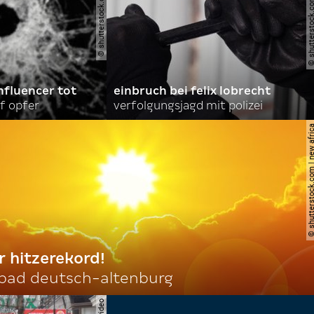
© shutterstock.com | opikckck
© shutterstock.com | nata
nfluencer tot
einbruch bei felix lobrecht
f opfer
verfolgungsjagd mit polizei
© shutterstock.com | ne
r hitzerekord!
 bad deutsch-altenburg