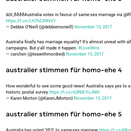
â¤ï¸ððððAustralia votes in favour of same-sex marriage v
https://t.co/LH7hZAWxV1
— Debbie O'Neill (@debbiemoneill)
November 15, 2017
Australia finally has marriage equality? It's almost unreal with 
campaigns. But y'all made it happen.
#LoveWins
— carolien (@teawithmordred)
November 15, 2017
australier stimmen für homo-ehe 4
How wonderful to see some good news! Australia says yes to s
historic postal survey
https://t.co/sQRbEVcJMA
— Karen Morton (@KarenJMorton)
November 15, 2017
australier stimmen für homo-ehe 5
Australia has voted 'YES' to same-sex marriage
https://t.co/6R