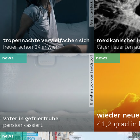
© shutterstock.com | stokkete
tropennächte vervielfachen sich
mexikanischer i
heuer schon 34 in wien
täter feuerten au
© shutterstock.com | soldatooff
wieder neue
vater in gefriertruhe
41,2 grad in
pension kassiert