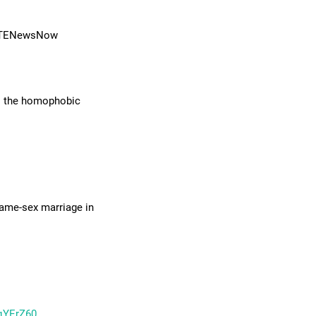
ia @RTENewsNow
all the homophobic
ame-sex marriage in
zqYErZ60