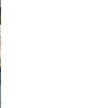
exanton
a sukoff