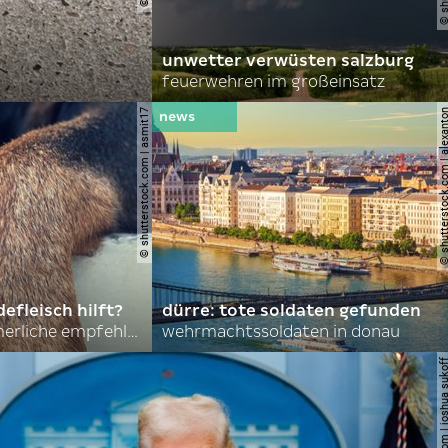
unwetter verwüsten salzburg
feuerwehren im großeinsatz
© shutterstock.com | asmit17
© shutterstock.com | al
efleisch hilft?
dürre: tote soldaten gefunden
nordkoreas sommerliche empfehlungen
wehrmachtssoldaten in donau
© shutterstock.com | joshu