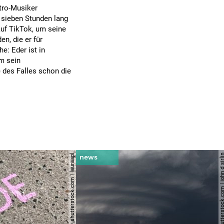
tro-Musiker
 sieben Stunden lang
 auf TikTok, um seine
n, die er für
e: Eder ist in
m sein
 des Falles schon die
© shutterstock.com | lauraapl
© shutterstock.com | john 