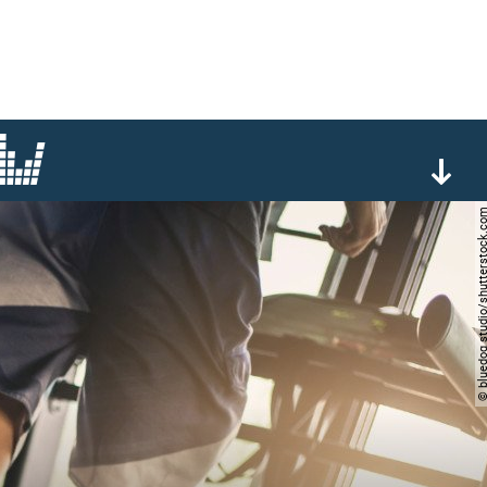
© bluedog studio/shutters