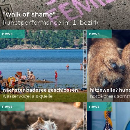
"walk of shame"
kunstperformance im 1. bezirk
© shutterstock.com | lasse johansson
nächster badesee geschlossen
hitzewelle? hund
wasservögel als quelle
© shutterstock.com | domuephoto