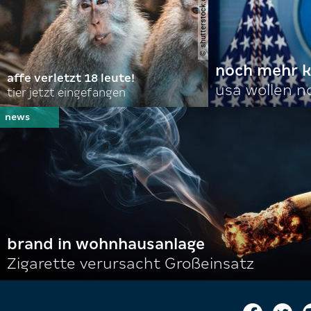
noch mehr k
affe verletzt 18 leute!
usa wollen 
tier jetzt eingefangen
brand in wohnhausanlage
Zigarette verursacht Großeinsatz