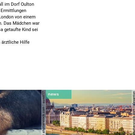
ll im Dorf Oulton
 Ermittlungen
 London von einem
en. Das Mädchen war
a getaufte Kind sei
rztliche Hilfe
© shutterstock.com | asmit17
© shutterstock.com | al