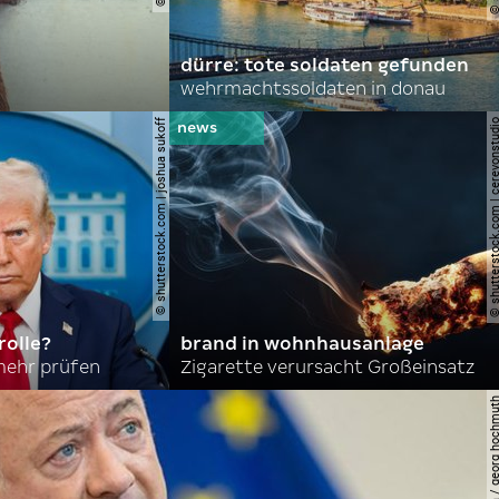
dürre: tote soldaten gefunden
wehrmachtssoldaten in donau
© shutterstock.com | joshua sukoff
© shutterstock.com | cerev
olle?
brand in wohnhausanlage
mehr prüfen
Zigarette verursacht Großeinsatz