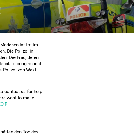
!
 Mädchen ist tot im
n. Die Polizei in
den. Die Frau, deren
Erlebnis durchgemacht
e Polizei von West
to contact us for help
icers want to make
ZOlR
 hätten den Tod des