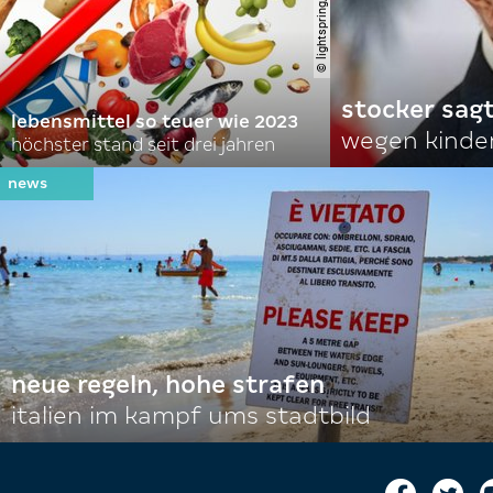
stocker sagt
lebensmittel so teuer wie 2023
wegen kinde
höchster stand seit drei jahren
neue regeln, hohe strafen
italien im kampf ums stadtbild