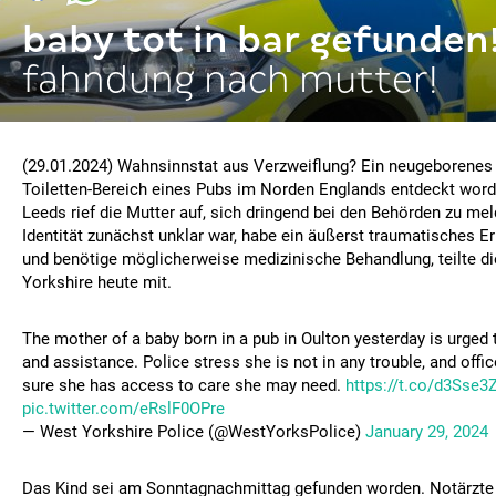
baby tot in bar gefunden
fahndung nach mutter!
(29.01.2024) Wahnsinnstat aus Verzweiflung? Ein neugeborenes
Toiletten-Bereich eines Pubs im Norden Englands entdeckt worde
Leeds rief die Mutter auf, sich dringend bei den Behörden zu mel
Identität zunächst unklar war, habe ein äußerst traumatisches 
und benötige möglicherweise medizinische Behandlung, teilte di
Yorkshire heute mit.
The mother of a baby born in a pub in Oulton yesterday is urged 
and assistance. Police stress she is not in any trouble, and off
sure she has access to care she may need.
https://t.co/d3Sse3
pic.twitter.com/eRslF0OPre
— West Yorkshire Police (@WestYorksPolice)
January 29, 2024
Das Kind sei am Sonntagnachmittag gefunden worden. Notärzte