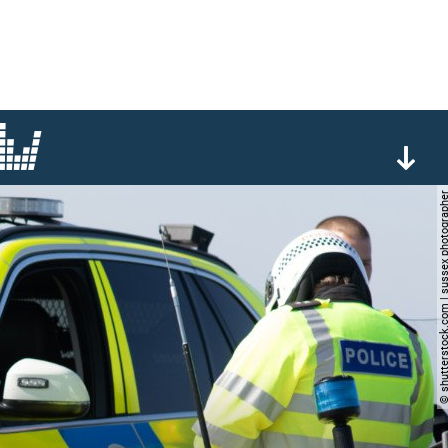
© shutterstock.com | sussex ph