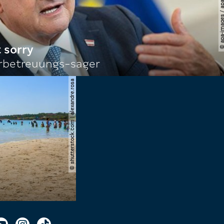
© apa-images / apa / georg
 sorry
rbetreuungs-sager
© shutterstock.com | alexandre.rosa