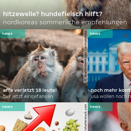
hitzewelle? hundefleisch hilft?
nordkoreas sommerliche empfehlungen
© shutterstock.com | domuephoto
affe verletzt 18 leute!
noch mehr kontr
tier jetzt eingefangen
usa wollen noch 
© lightspring/shutterstock.com