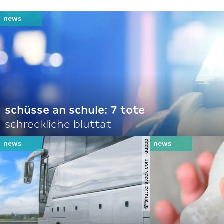
schüsse an schule: 7 tote
schreckliche bluttat
© shutterstock.com | aappp