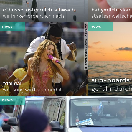
e-busse: österreich schwach
babymilch-skanda
wir hinken ordentlich nach
staatsanwaltscha
© shutterstock.com | a.ricardo
sup-boards:
"dai dai"
gefahr durch
wm song wird sommerhit