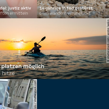
l: justiz aktiv
14-jährige in tod gestürzt
ften ermitteln
beim wandern verunglückt
© shutterstock.com | andre
 platzen möglich
 hitze
© spitzi-foto / shutterstock.com