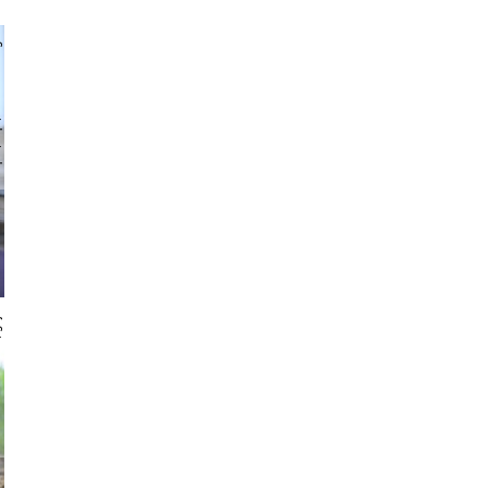
chlager
 gajus