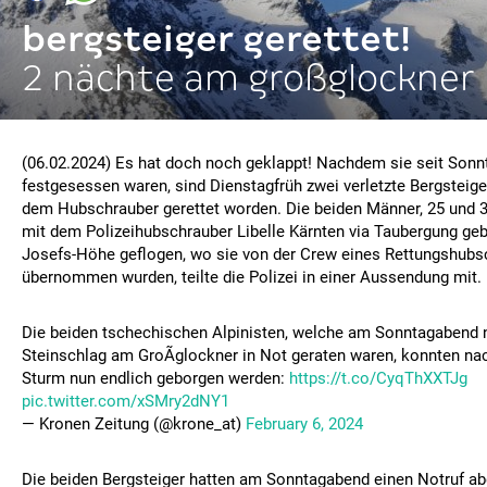
bergsteiger gerettet!
2 nächte am großglockner
(06.02.2024) Es hat doch noch geklappt! Nachdem sie seit Son
festgesessen waren, sind Dienstagfrüh zwei verletzte Bergsteig
dem Hubschrauber gerettet worden. Die beiden Männer, 25 und 3
mit dem Polizeihubschrauber Libelle Kärnten via Taubergung geb
Josefs-Höhe geflogen, wo sie von der Crew eines Rettungshubs
übernommen wurden, teilte die Polizei in einer Aussendung mit.
Die beiden tschechischen Alpinisten, welche am Sonntagabend
Steinschlag am GroÃglockner in Not geraten waren, konnten na
Sturm nun endlich geborgen werden:
https://t.co/CyqThXXTJg
pic.twitter.com/xSMry2dNY1
— Kronen Zeitung (@krone_at)
February 6, 2024
Die beiden Bergsteiger hatten am Sonntagabend einen Notruf ab