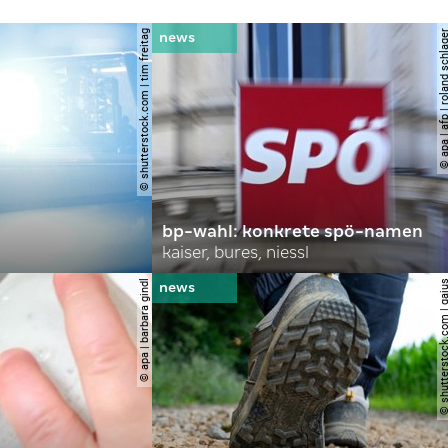
© shutterstock.com | tim freitag
© apa | afp | roland s
bp-wahl: konkrete spö-namen
kaiser, bures, niessl
© apa | barbara gindl
© shutterstock.com |