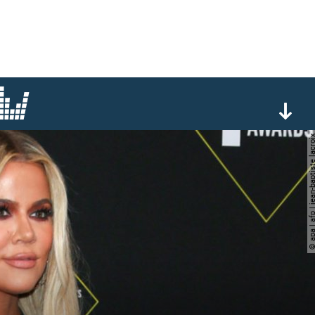
© apa | afp | jean-baptist