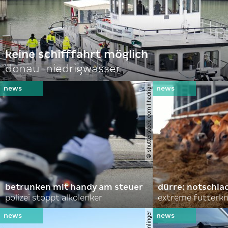
keine schifffahrt möglich
donau-niedrigwasser
© shutterstock.com | hadrian
betrunken mit handy am steuer
dürre: notschl
polizei stoppt alkolenker
extreme futterk