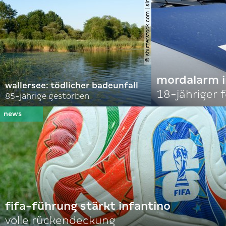
© shutterstock.com | simlinger
mordalarm i
wallersee: tödlicher badeunfall
18-jähriger
85-jährige gestorben
fifa-führung stärkt infantino
volle rückendeckung