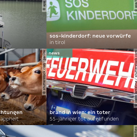
sos-kinderdorf: neue vorwürfe
in tirol
© shutterstock.com | parilov
© joerg lantelme / shutter
achtungen
brand in wien: ein toter
nappheit
55-jähriger tot aufgefunden