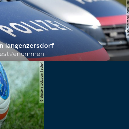
© shutterstock.com | spi
n langenzersdorf
 festgenommen
© shutterstock.com | achpf