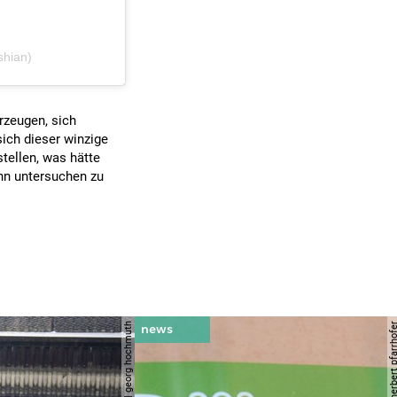
shian)
rzeugen, sich
sich dieser winzige
tellen, was hätte
hn untersuchen zu
© apa | georg hochmuth
© apa/herbert pfar