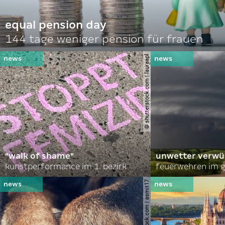
equal pension day
144 tage weniger pension für frauen
© shutterstock.com | lauraapl
"walk of shame"
unwetter verwü
kunstperformance im 1. bezirk
feuerwehren im g
© shutterstock.com | asmit17