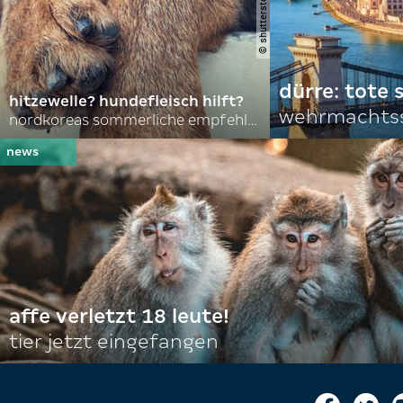
dürre: tote
hitzewelle? hundefleisch hilft?
wehrmachtss
nordkoreas sommerliche empfehlungen
affe verletzt 18 leute!
tier jetzt eingefangen