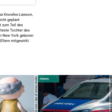
ina Knowles-Lawson,
icht geplant
st zum Teil des
lteste Tochter des
in New York geboren
Eltern mitgewirkt.
© shutterstock.com | day of victory studio
© shutterstock.com | r