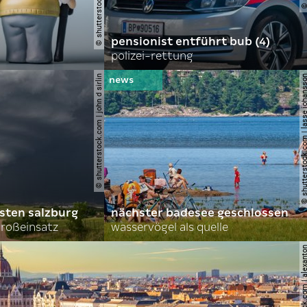
pensionist entführt bub (4)
polizei-rettung
© shutterstock.com | john d sirlin
© shutterstock.com | lasse 
sten salzburg
nächster badesee geschlossen
roßeinsatz
wasservögel als quelle
© shutterstock.com | al