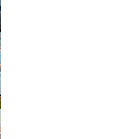
johansson
exanton