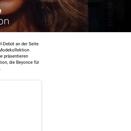
e
on
l-Debüt an der Seite
 Modekollektion
e präsentieren
tion, die Beyonce für
.