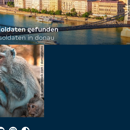
 soldaten gefunden
oldaten in donau
© shutterstock.com | domuephoto