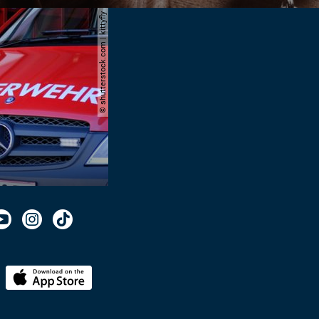
© shutterstock.com | kittyfly