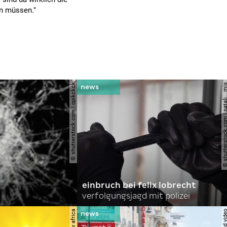
en müssen."
© shutterstock.com | opikckck
© shutterstock.com | nata
einbruch bei felix lobrecht
verfolgungsjagd mit polizei