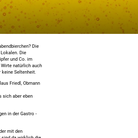
erabendbierchen? Die
 Lokalen. Die
ipfer und Co. im
Wirte natürlich auch
r keine Seltenheit.
Klaus Friedl, Obmann
s sich aber eben
en in der Gastro -
der mit den
sind da wirklich die