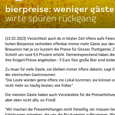
bierpreise: weniger gäste
wirte spüren rückgang
(22.02.2023) Verzichtest auch du in letzter Zeit öfters aufs Fei
hohen Bierpreise vertreiben offenbar immer mehr Gäste aus den
Brauunion hat ja vor kurzem die Preise für Gösser, Puntigamer, Z
Schnitt um rund 9,5 Prozent erhöht. Dementsprechend haben die 
ihre Krügerl-Preise angehoben - 5 Euro fürs große Bier sind leide
Zu teuer für viele Gäste, sie bleiben immer öfters daheim, sagt 
der steirischen Gastronomen:
"Die Leute würden gerne öfters ins Lokal kommen, sie können e
nicht mehr so häufig leisten, wie früher."
Die meisten Gäste haben auch Verständnis für die Preiserhöhung
aber eben nicht alle, so Friedl:
"Wir machen die Preiserhöhungen nicht freiwillig, wir müssen lei
Erhöhungen mitgehen, die uns die Produzenten aufbrummen. Wir 