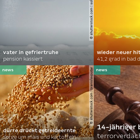
© shutterstock.com | soldatooff
vater in gefriertruhe
wieder neuer hi
pension kassiert
41,2 grad in bad
© shutterstock.com | branislavpudar
14-jähriger 
dürre drückt getreideernte
terrorverdäc
sorge um mais und kartoffeln