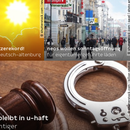
© shutterstock.com | new africa
© shutterstock.com | pavel l phot
tzerekord!
neos wollen sonntagsöffnung
 deutsch-altenburg
für eigentümergeführte läden
© shutterstock.com | billi
bleibt in u-haft
htiger