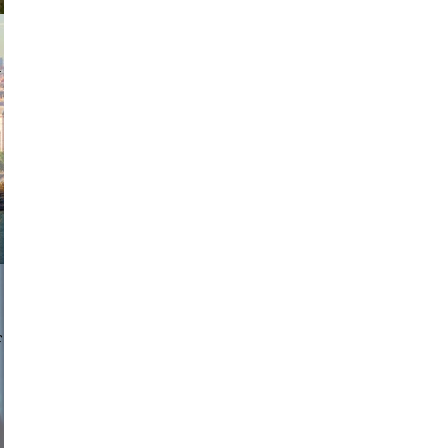
exanton
a sukoff