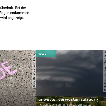
überholt. Bei der
em Regen entkommen
 wird angezeigt.
© shutterstock.com | lauraapl
© shutterstock.com | john 
unwetter verwüsten salzburg
feuerwehren im großeinsatz