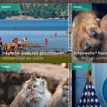
© shutterstock.com | lasse johansson
nächster badesee geschlossen
hitzewelle? hund
wasservögel als quelle
© shutterstock.com | domuephoto