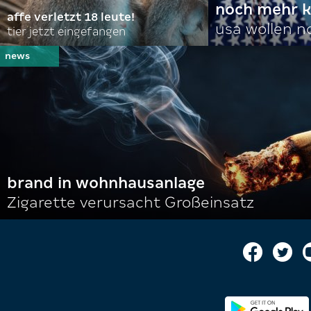
noch mehr k
affe verletzt 18 leute!
usa wollen 
tier jetzt eingefangen
brand in wohnhausanlage
Zigarette verursacht Großeinsatz