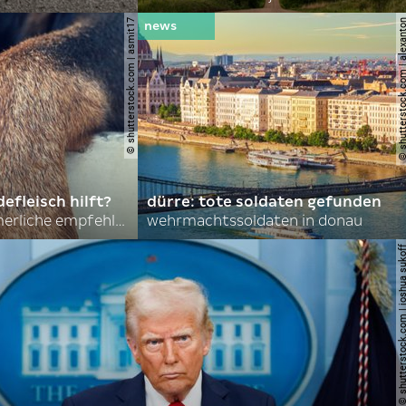
© shutterstock.com | asmit17
© shutterstock.com | al
efleisch hilft?
dürre: tote soldaten gefunden
nordkoreas sommerliche empfehlungen
wehrmachtssoldaten in donau
© shutterstock.com | joshu