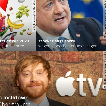
© lightspring/shutterstock.com
© apa-images / apa / georg
 teuer wie 2023
stocker sagt sorry
it drei jahren
wegen kinderbetreuungs-sager
© shutterstock.com | le
im lockdown
 über trauma