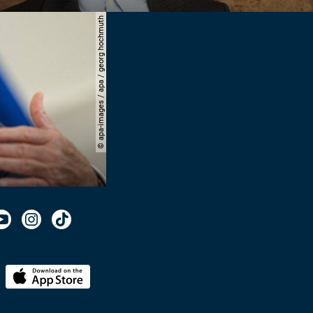
© apa-images / apa / georg hochmuth