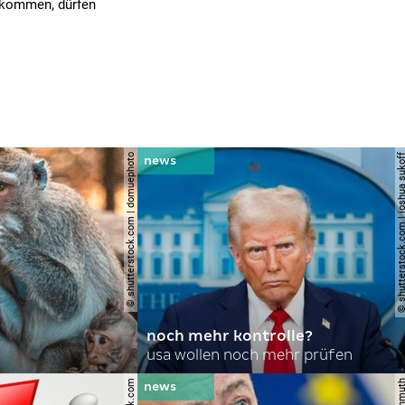
 kommen, dürfen
© shutterstock.com | domuephoto
© shutterstock.com | joshu
noch mehr kontrolle?
usa wollen noch mehr prüfen