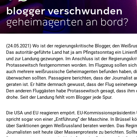
blogger verschwunden
geheimagenten an bord?
(24.05.2021) Wo ist der regierungskritische Blogger, den Weißrus
Das autoritär-geführte Land hat ja am Pfingstsonntag ein Linien
und zur Landung gezwungen. Im Anschluss ist der Regierungskr
Protassewitsch festgenommen worden. Im Flugzeug sollen sich 
auch mehrere weißrussische Geheimagenten befunden haben, di
überwachen sollten. Passagiere berichten, dass der Journalist a
geraten ist. Er hätte demnach gewusst, dass der Flug seinetweg
Den anderen Fluggästen habe Protassewitsch gesagt, dass ihm 
drohe. Seit der Landung fehlt vom Blogger jede Spur.
Die USA und EU reagieren empört. EU-Kommissionspräsidentin 
spricht sogar von einer „Entführung“ der Maschine. In Brüssel 
über Sanktionen gegen Weißrussland beraten werden. Das Regim
Journalisten seit heute über Massenproteste zu berichten. Sollt