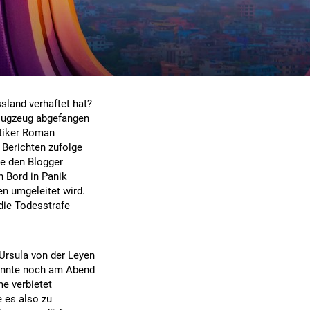
sland verhaftet hat?
flugzeug abgefangen
itiker Roman
Berichten zufolge
e den Blogger
n Bord in Panik
en umgeleitet wird.
die Todesstrafe
Ursula von der Leyen
könnte noch am Abend
e verbietet
e es also zu