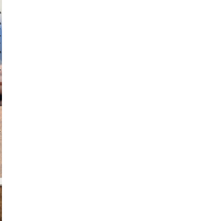
 hochmuth
v radin