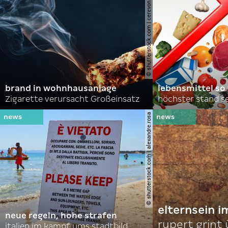
© shutterstock.com | cerevonstudio
brand in wohnhausanlage
lebensmittel so
Zigarette verursacht Großeinsatz
höchster stand se
© shutterstock.com | alexandre.rosa
elternsein 
neue regeln, hohe strafen
rupert grint
italien im kampf ums stadtbild