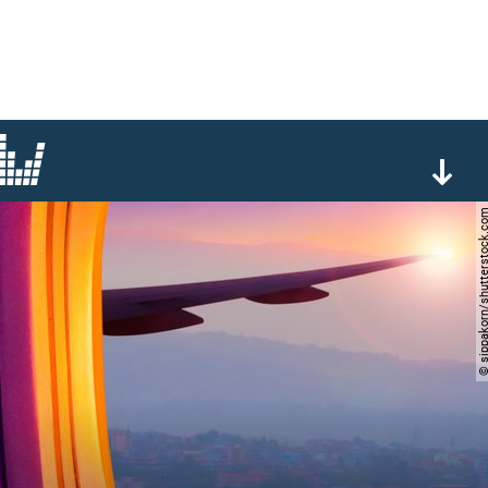
© sippakorn/shutterst