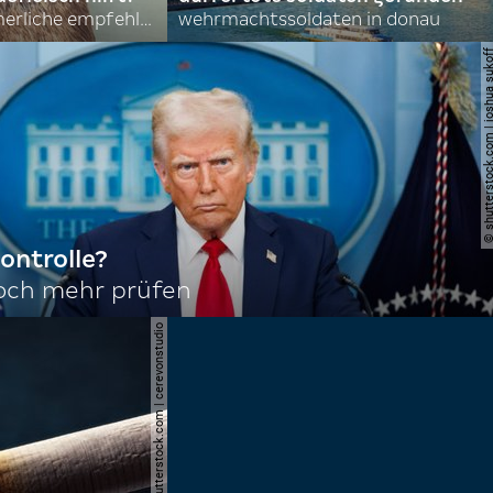
nordkoreas sommerliche empfehlungen
wehrmachtssoldaten in donau
© shutterstock.com | joshu
ontrolle?
noch mehr prüfen
© shutterstock.com | cerevonstudio