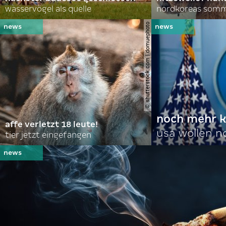
wasservögel als quelle
© shutterstock.com | domuephoto
noch mehr k
affe verletzt 18 leute!
usa wollen 
tier jetzt eingefangen