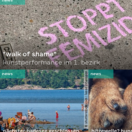
"walk of shame"
kunstperformance im 1. bezirk
© shutterstock.com | lasse johansson
nächster badesee geschlossen
hitzewelle? hund