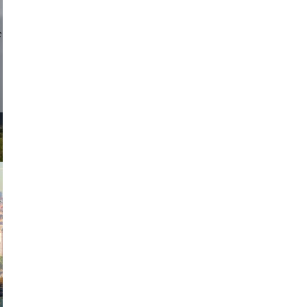
d sirlin
exanton