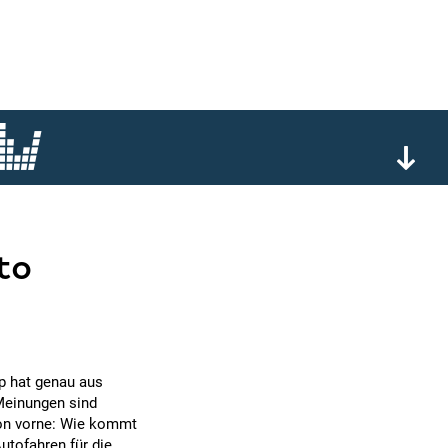
to
p hat genau aus
Meinungen sind
 von vorne: Wie kommt
utofahren für die