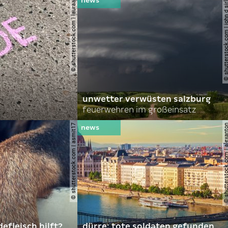
© shutterstock.com | lauraapl
© shutterstock.com | john 
unwetter verwüsten salzburg
feuerwehren im großeinsatz
© shutterstock.com | asmit17
© shutterstock.com | al
efleisch hilft?
dürre: tote soldaten gefunden