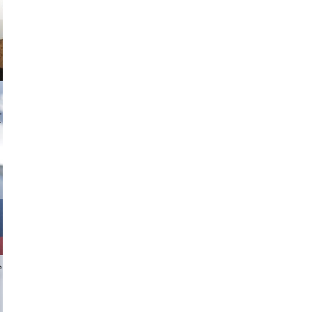
tzi-foto
chlager