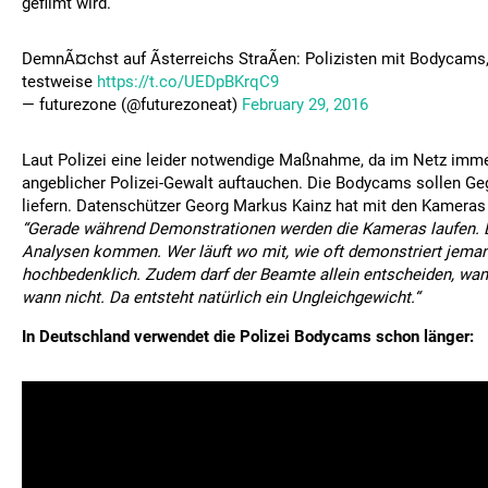
gefilmt wird.
DemnÃ¤chst auf Ãsterreichs StraÃen: Polizisten mit Bodycams,
testweise
https://t.co/UEDpBKrqC9
— futurezone (@futurezoneat)
February 29, 2016
Laut Polizei eine leider notwendige Maßnahme, da im Netz imme
angeblicher Polizei-Gewalt auftauchen. Die Bodycams sollen Ge
liefern. Datenschützer Georg Markus Kainz hat mit den Kameras 
“Gerade während Demonstrationen werden die Kameras laufen. 
Analysen kommen. Wer läuft wo mit, wie oft demonstriert jeman
hochbedenklich. Zudem darf der Beamte allein entscheiden, wan
wann nicht. Da entsteht natürlich ein Ungleichgewicht.“
In Deutschland verwendet die Polizei Bodycams schon länger: