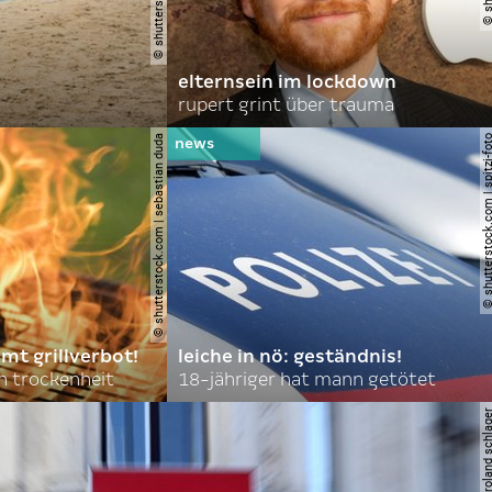
elternsein im lockdown
rupert grint über trauma
© shutterstock.com | sebastian duda
© shutterstock.com | spi
mt grillverbot!
leiche in nö: geständnis!
 trockenheit
18-jähriger hat mann getötet
© apa | afp | roland s