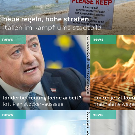
neue regeln, hohe strafen
italien im kampf ums stadtbild
© apa-images / apa / georg hochmuth
kinderbetreuung keine arbeit?
dürre: jetzt kom
kritik an stocker-aussage
maßnahme wegen