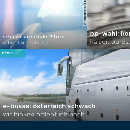
© shutterstock.com | tim freitag
bp-wahl: k
schüsse an schule: 7 tote
kaiser, bures,
schreckliche bluttat
e-busse: österreich schwach
wir hinken ordentlich nach