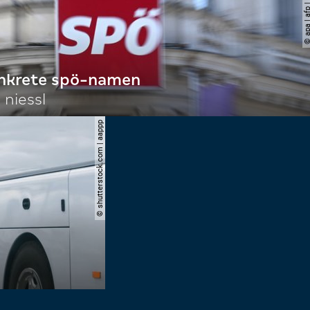
onkrete spö-namen
 niessl
© shutterstock.com | aappp