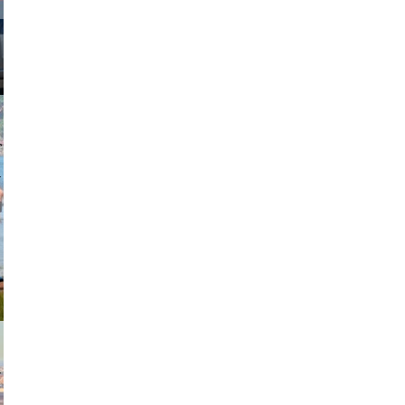
johansson
exanton