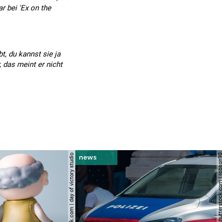
r bei 'Ex on the
t, du kannst sie ja
 das meint er nicht
© shutterstock.com | day of victory studio
© shutterstock.com | r