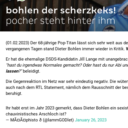
bohlen der scherzkeks!
pocher steht hinter ihm
(01.02.2023) Der 68-jährige Pop-Titan lässt sich sehr weit aus d
vergangenen Tagen stand Dieter Bohlen immer wieder in Kritik.
Er hat die ehemalige DSDS-Kandidatin Jill Lange mit unangebra
"hast du irgendwas Normales gemacht? Oder hast du nur Abi u
lassen
?"
beleidigt.
Die Gegenreaktion im Netz war sehr eindeutig negativ. Die wüte
auch nach dem RTL Statement, nämlich dem Rausschnitt der bes
beruhigt.
Ihr habt erst im Jahr 2023 gemerkt, dass Dieter Bohlen ein sexi
chauvinistisches Arschloch ist?
— MÃ¤Ã¤phisto ð (@lammGODlet)
January 26, 2023