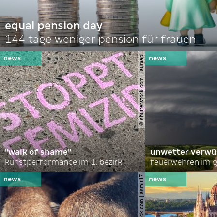
equal pension day
144 tage weniger pension für frauen
© shutterstock.com | lauraapl
"walk of shame"
unwetter verwü
kunstperformance im 1. bezirk
feuerwehren im g
© shutterstock.com | asmit17