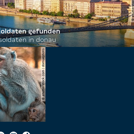
 soldaten gefunden
oldaten in donau
© shutterstock.com | domuephoto