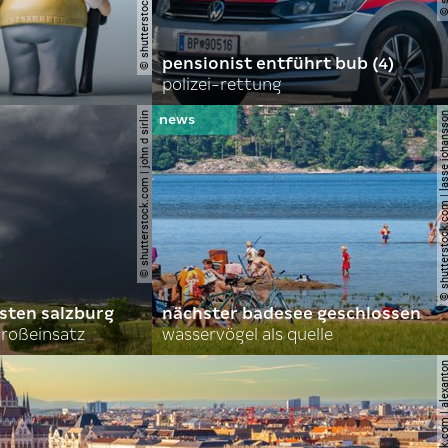
pensionist entführt bub (4)
polizei-rettung
© shutterstock.com | john d sirlin
© shutterstock.com | lasse 
sten salzburg
nächster badesee geschlossen
roßeinsatz
wasservögel als quelle
© shutterstock.com | al