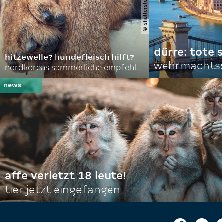
dürre: tote
hitzewelle? hundefleisch hilft?
wehrmachtss
nordkoreas sommerliche empfehlungen
affe verletzt 18 leute!
tier jetzt eingefangen