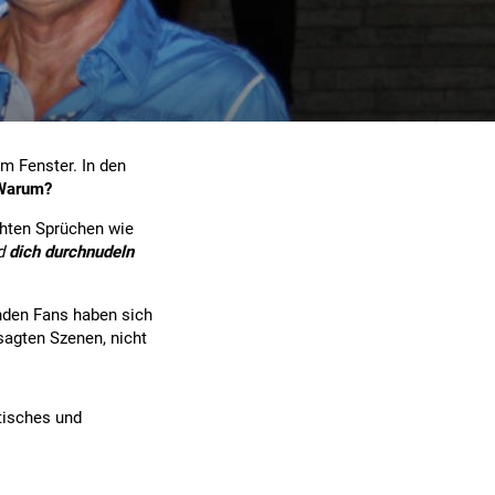
em Fenster. In den
Warum?
chten Sprüchen wie
nd
dich durchnudeln
nden Fans haben sich
agten Szenen, nicht
stisches und