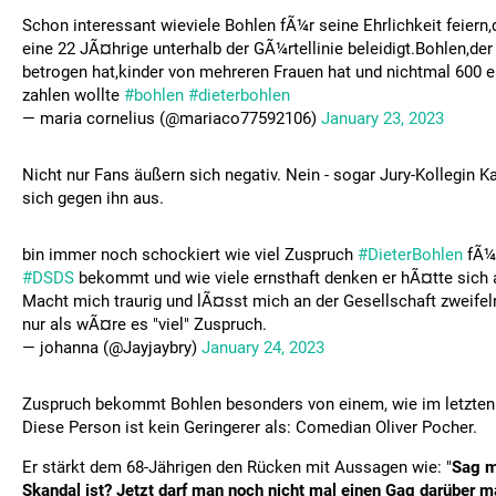
Schon interessant wieviele Bohlen fÃ¼r seine Ehrlichkeit feiern,
eine 22 JÃ¤hrige unterhalb der GÃ¼rtellinie beleidigt.Bohlen,de
betrogen hat,kinder von mehreren Frauen hat und nichtmal 600 e
zahlen wollte
#bohlen
#dieterbohlen
— maria cornelius (@mariaco77592106)
January 23, 2023
Nicht nur Fans äußern sich negativ. Nein - sogar Jury-Kollegin Ka
sich gegen ihn aus.
bin immer noch schockiert wie viel Zuspruch
#DieterBohlen
fÃ¼r
#DSDS
bekommt und wie viele ernsthaft denken er hÃ¤tte sich 
Macht mich traurig und lÃ¤sst mich an der Gesellschaft zweifeln
nur als wÃ¤re es "viel" Zuspruch.
— johanna (@Jayjaybry)
January 24, 2023
Zuspruch bekommt Bohlen besonders von einem, wie im letzten
Diese Person ist kein Geringerer als: Comedian Oliver Pocher.
Er stärkt dem 68-Jährigen den Rücken mit Aussagen wie: "
Sag mi
Skandal ist?
Jetzt darf man noch nicht mal einen Gag darüber 