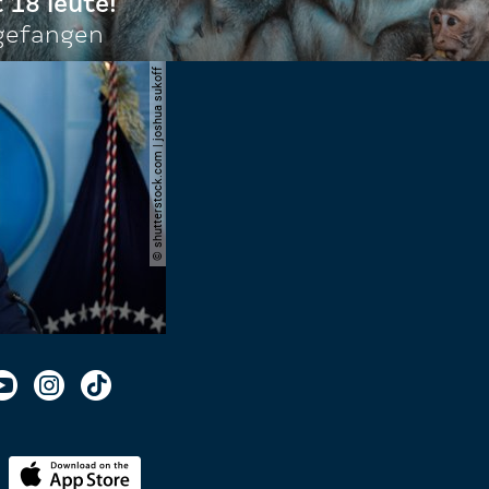
t 18 leute!
ngefangen
© shutterstock.com | joshua sukoff