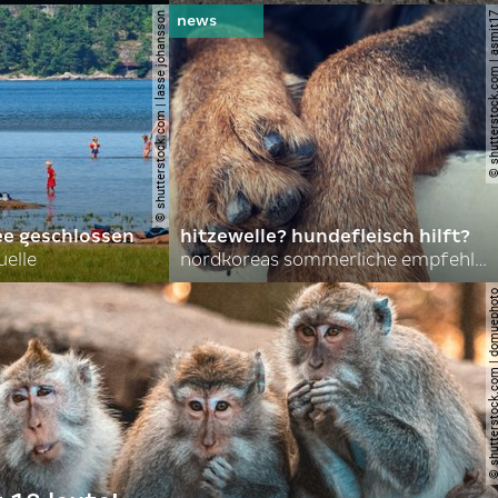
© shutterstock.com | lasse johansson
© shutterstock.com | 
ee geschlossen
hitzewelle? hundefleisch hilft?
uelle
nordkoreas sommerliche empfehlungen
© shutterstock.com | do