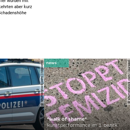
lfer wurden mit
ehrten aber kurz
 Schadenshöhe
© shutterstock.com | robson90
© shutterstock.com | l
"walk of shame"
kunstperformance im 1. bezirk