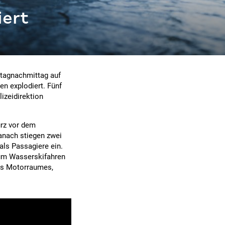
iert
stagnachmittag auf
n explodiert. Fünf
izeidirektion
urz vor dem
anach stiegen zwei
als Passagiere ein.
zum Wasserskifahren
es Motorraumes,