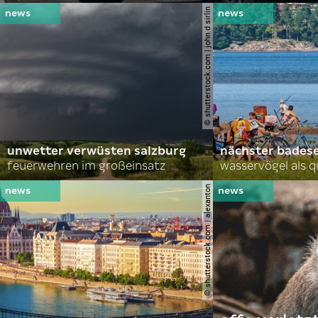
© shutterstock.com | john d sirlin
unwetter verwüsten salzburg
nächster bades
feuerwehren im großeinsatz
wasservögel als q
© shutterstock.com | alexanton