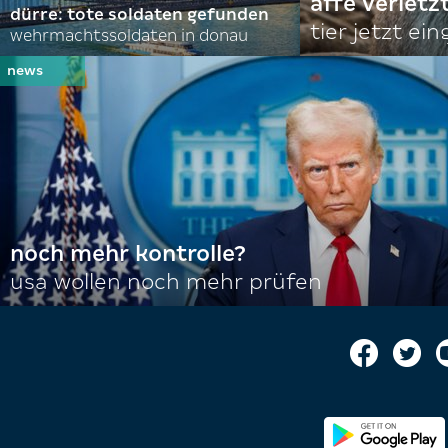
affe verletz
dürre: tote soldaten gefunden
tier jetzt ei
wehrmachtssoldaten in donau
noch mehr kontrolle?
usa wollen noch mehr prüfen