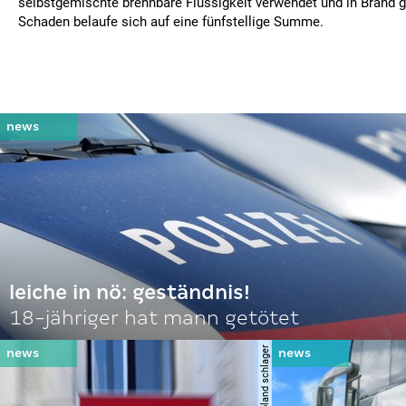
selbstgemischte brennbare Flüssigkeit verwendet und in Brand 
Schaden belaufe sich auf eine fünfstellige Summe.
leiche in nö: geständnis!
18-jähriger hat mann getötet