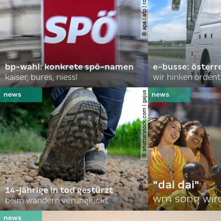
© apa | afp | roland schlager
bp-wahl: konkrete spö-namen
e-busse: österr
kaiser, bures, niessl
wir hinken ordent
© shutterstock.com | gajus
"dai dai"
14-jährige in tod gestürzt
wm song wir
beim wandern verunglückt