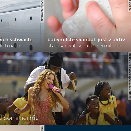
© shutterstock.com | aappp
eich schwach
babymilch-skandal: justiz aktiv
lich nach
staatsanwaltschaften ermitteln
© shutterstock.com | a.
d sommerhit