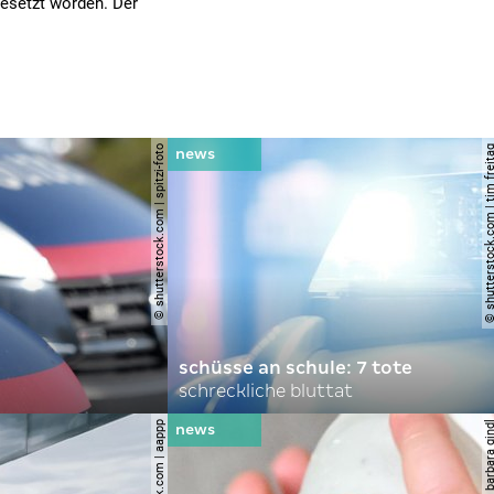
gesetzt worden. Der
© shutterstock.com | spitzi-foto
© shutterstock.com | tim
schüsse an schule: 7 tote
schreckliche bluttat
© apa | barbara 