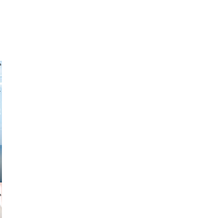
 freitag
gindl