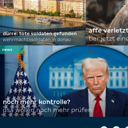
affe verletz
dürre: tote soldaten gefunden
tier jetzt ei
wehrmachtssoldaten in donau
noch mehr kontrolle?
usa wollen noch mehr prüfen