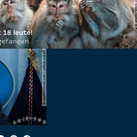
© shutterstock.com | do
t 18 leute!
ngefangen
© shutterstock.com | joshua sukoff