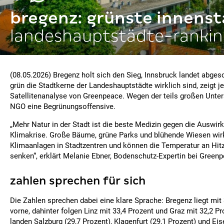
bregenz: grünste innens
landeshauptstädte-rankin
(08.05.2026) Bregenz holt sich den Sieg, Innsbruck landet abge
grün die Stadtkerne der Landeshauptstädte wirklich sind, zeigt je
Satellitenanalyse von Greenpeace. Wegen der teils großen Unter
NGO eine Begrünungsoffensive.
„Mehr Natur in der Stadt ist die beste Medizin gegen die Auswir
Klimakrise. Große Bäume, grüne Parks und blühende Wiesen wirk
Klimaanlagen in Stadtzentren und können die Temperatur an Hit
senken“, erklärt Melanie Ebner, Bodenschutz-Expertin bei Green
zahlen sprechen für sich
Die Zahlen sprechen dabei eine klare Sprache: Bregenz liegt mit 
vorne, dahinter folgen Linz mit 33,4 Prozent und Graz mit 32,2 Pr
landen Salzburg (29,7 Prozent), Klagenfurt (29,1 Prozent) und Eis