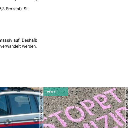
3 Prozent), St.
massiv auf. Deshalb
 verwandelt werden.
© shutterstock.com | robson90
© shutterstock.com | l