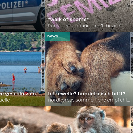
"walk of shame"
kunstperformance im 1. bezirk
© shutterstock.com | lasse johansson
© shutterstock.com | 
ee geschlossen
hitzewelle? hundefleisch hilft?
uelle
nordkoreas sommerliche empfehlungen