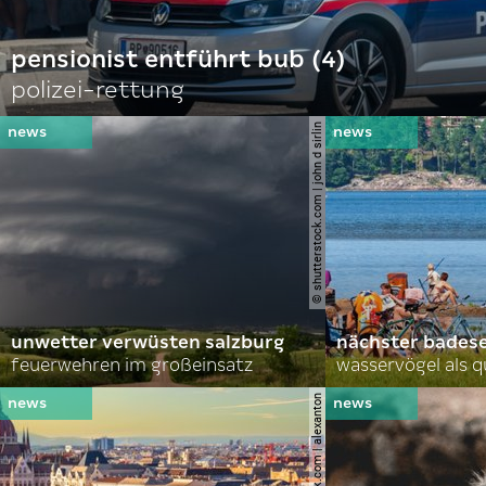
pensionist entführt bub (4)
polizei-rettung
© shutterstock.com | john d sirlin
unwetter verwüsten salzburg
nächster bades
feuerwehren im großeinsatz
wasservögel als q
© shutterstock.com | alexanton