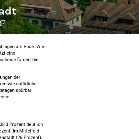
tadt
g
schlagen am Ende. Wie
tzt eine
schiede fordert die
kungen der
en wie natürliche
zetagen spürbar
peace.
38,3 Prozent deutlich
ozent. Im Mittelfeld
enstadt (28 Prozent).