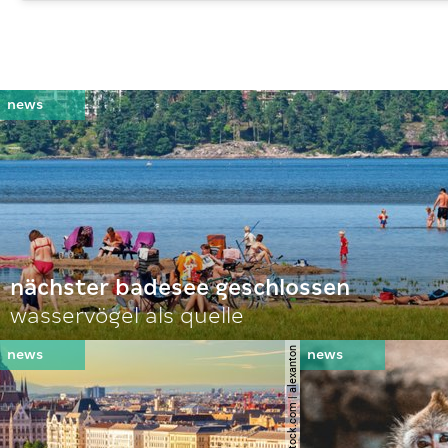
nächster badesee geschlossen
wasservögel als quelle
© shutterstock.com | alexanton