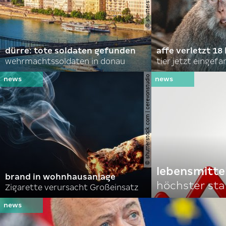
dürre: tote soldaten gefunden
affe verletzt 18 
wehrmachtssoldaten in donau
tier jetzt eingef
© shutterstock.com | cerevonstudio
lebensmitte
brand in wohnhausanlage
höchster stan
Zigarette verursacht Großeinsatz