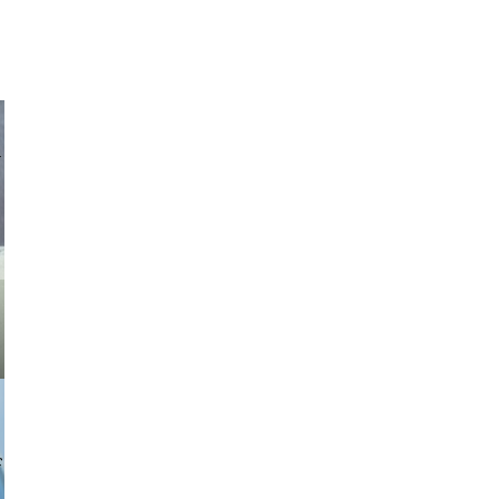
asmit17
a sukoff