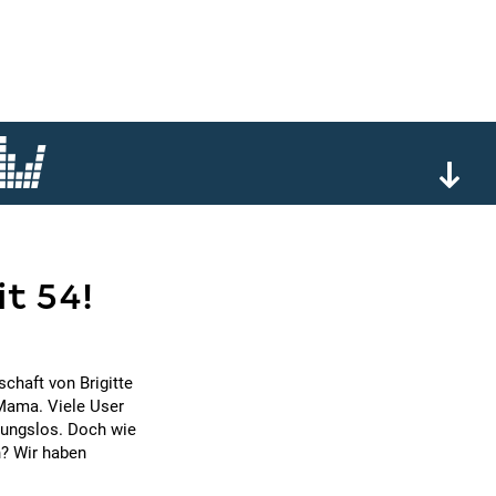
t 54!
chaft von Brigitte
 Mama. Viele User
rtungslos. Doch wie
h? Wir haben