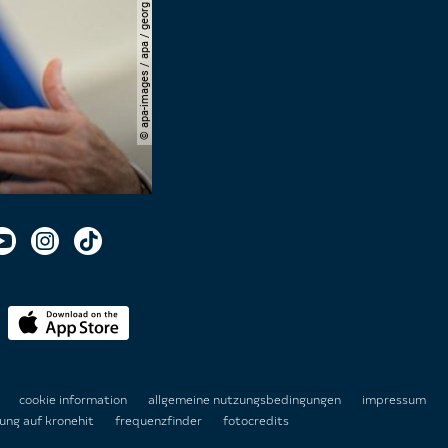
© apa-images / apa / georg hochmuth
n
cookie information
allgemeine nutzungsbedingungen
impressum
ung auf kronehit
frequenzfinder
fotocredits