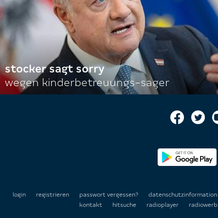
stocker sagt sorry
wegen kinderbetreuungs-sager
login
registrieren
passwort vergessen?
datenschutzinformatio
kontakt
hitsuche
radioplayer
radiowerb