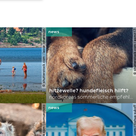
© shutterstock.com | lasse johansson
© shutterstock.com | 
hitzewelle? hundefleisch hilft?
nordkoreas sommerliche empfehlungen
© shutterstock.com | domuephoto
© shutterstock.com | joshu