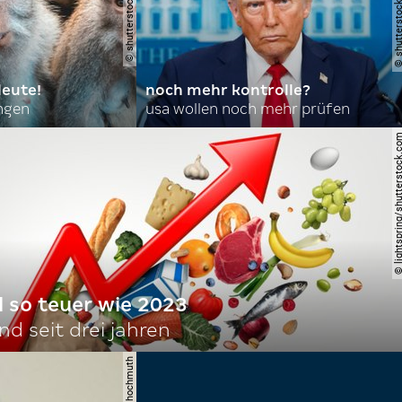
leute!
noch mehr kontrolle?
angen
usa wollen noch mehr prüfen
© lightspring/shutterst
l so teuer wie 2023
d seit drei jahren