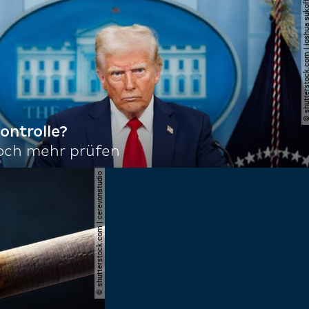
© shutterstock.com | joshu
ontrolle?
noch mehr prüfen
© shutterstock.com | cerevonstudio