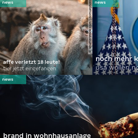
© shutterstock.com | domuephoto
noch mehr k
affe verletzt 18 leute!
usa wollen 
tier jetzt eingefangen
brand in wohnhausanlage