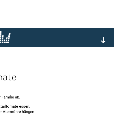
mate
 Familie ab.
ktailtomate essen,
ner Atemröhre hängen