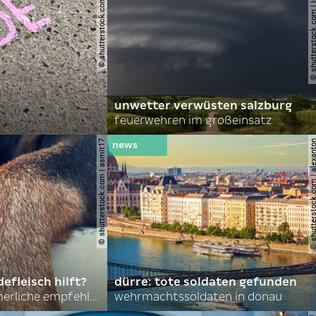
© shutterstock.com | lauraapl
© shutterstock.com | john 
unwetter verwüsten salzburg
feuerwehren im großeinsatz
© shutterstock.com | asmit17
© shutterstock.com | al
efleisch hilft?
dürre: tote soldaten gefunden
nordkoreas sommerliche empfehlungen
wehrmachtssoldaten in donau