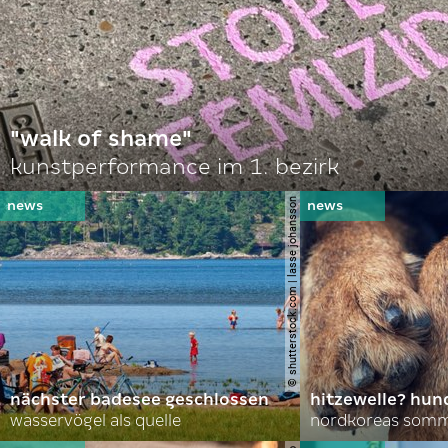
"walk of shame"
kunstperformance im 1. bezirk
© shutterstock.com | lasse johansson
nächster badesee geschlossen
hitzewelle? hund
wasservögel als quelle