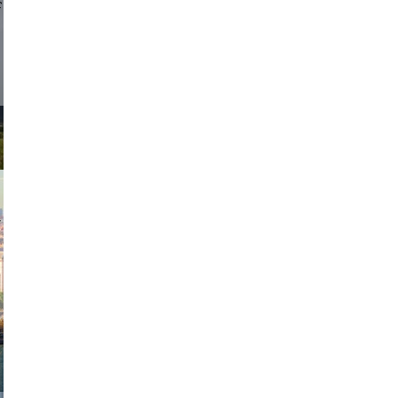
d sirlin
exanton