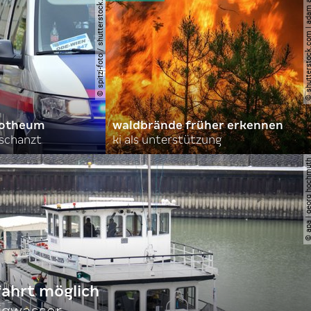
© spitzi-foto / shutterstock.com
© shutterstock.com | ad
orotheum
waldbrände früher erkennen
rschanzt
ki als unterstützung
© apa | georg ho
fahrt möglich
igwasser