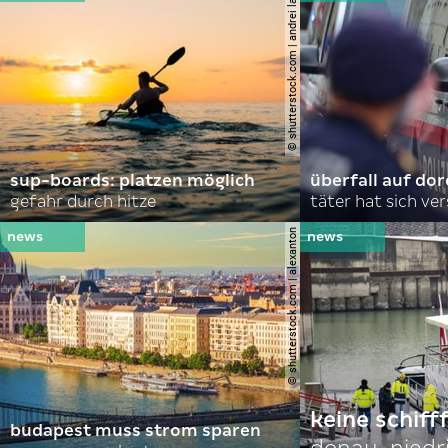
© shutterstock.com | andrei lapkin
sup-boards: platzen möglich
überfall auf d
gefahr durch hitze
täter hat sich ve
© shutterstock.com | alexanton
keine schiff
budapest muss strom sparen
donau-niedr