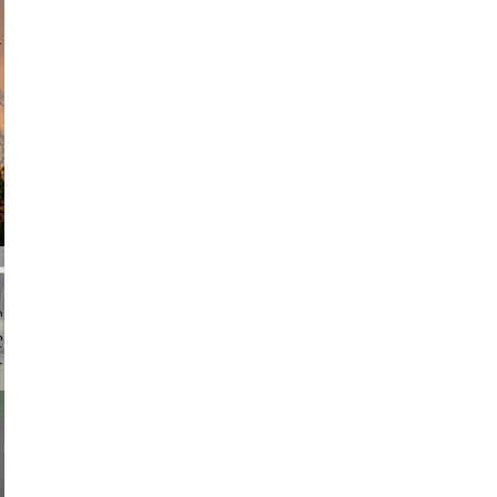
am avant
chmuth