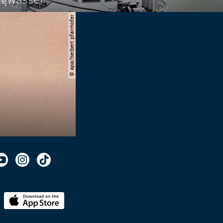
© apa/herbert pfarrhofer