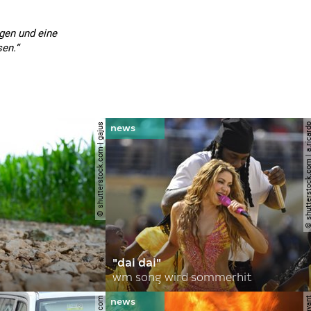
ngen und eine
en.“
© shutterstock.com | gajus
© shutterstock.com | a.
"dai dai"
wm song wird sommerhit