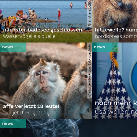
nächster badesee geschlossen
hitzewelle? hund
wasservögel als quelle
© shutterstock.com | domuephoto
noch mehr k
affe verletzt 18 leute!
usa wollen 
tier jetzt eingefangen