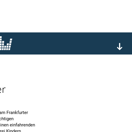
er
am Frankfurter
chtigen
einen einfahrenden
rei Kindern.