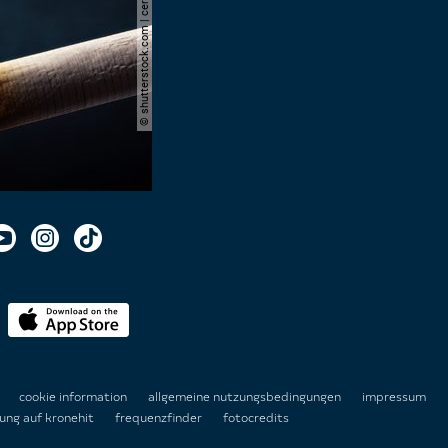
© shutterstock.com | cerevonstudio
n
cookie information
allgemeine nutzungsbedingungen
impressum
ung auf kronehit
frequenzfinder
fotocredits