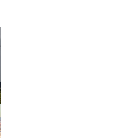
d sirlin
exanton