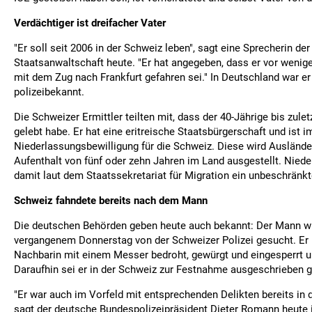
Verdächtiger ist dreifacher Vater
"Er soll seit 2006 in der Schweiz leben", sagt eine Sprecherin der
Staatsanwaltschaft heute. "Er hat angegeben, dass er vor wenig
mit dem Zug nach Frankfurt gefahren sei." In Deutschland war er 
polizeibekannt.
Die Schweizer Ermittler teilten mit, dass der 40-Jährige bis zule
gelebt habe. Er hat eine eritreische Staatsbürgerschaft und ist i
Niederlassungsbewilligung für die Schweiz. Diese wird Ausländ
Aufenthalt von fünf oder zehn Jahren im Land ausgestellt. Nied
damit laut dem Staatssekretariat für Migration ein unbeschränkt
Schweiz fahndete bereits nach dem Mann
Die deutschen Behörden geben heute auch bekannt: Der Mann wu
vergangenem Donnerstag von der Schweizer Polizei gesucht. Er
Nachbarin mit einem Messer bedroht, gewürgt und eingesperrt u
Daraufhin sei er in der Schweiz zur Festnahme ausgeschrieben 
"Er war auch im Vorfeld mit entsprechenden Delikten bereits in d
sagt der deutsche Bundespolizeipräsident Dieter Romann heute in