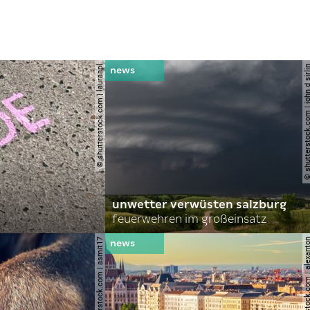
© shutterstock.com | lauraapl
© shutterstock.com | john 
unwetter verwüsten salzburg
feuerwehren im großeinsatz
© shutterstock.com | asmit17
© shutterstock.com | al