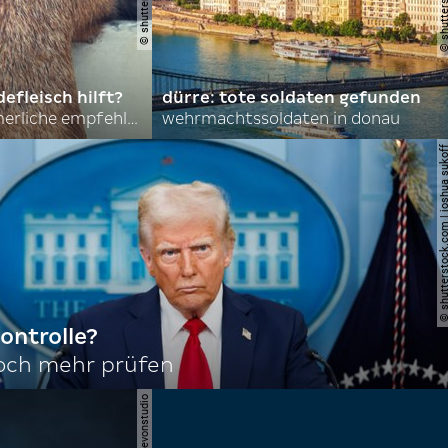
efleisch hilft?
dürre: tote soldaten gefunden
nordkoreas sommerliche empfehlungen
wehrmachtssoldaten in donau
© shutterstock.com | joshu
ontrolle?
noch mehr prüfen