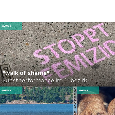
"walk of shame"
kunstperformance im 1. bezirk
© shutterstock.com | lasse johansson