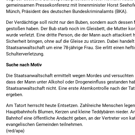
gemeinsamen Pressekonferenz mit Innenminister Horst Seehofe
Münch, Präsident des deutschen Bundeskriminalamts (BKA).
Der Verdächtige soll nicht nur den Buben, sondern auch dessen 
gestoßen haben. Der Bub starb noch im Gleisbett, die Mutter kon
wurde verletzt. Eine dritte Person, die der Mann auch attackiert h
Sicherheit bringen, ohne auf die Gleise zu stürzen. Dabei handelt
Staatsanwaltschaft um eine 78-jährige Frau. Sie erlitt einen hef
Schulterverletzung.
Suche nach Motiv
Die Staatsanwaltschaft ermittelt wegen Mordes und versuchten
dass der Mann unter Alkohol oder Drogeneinfluss gestanden hab
Staatsanwaltschaft nicht. Eine erste Atemkontrolle nach der Tat
ergeben.
Am Tatort herrscht heute Entsetzen. Zahlreiche Menschen lege
Hauptbahnhofs Blumen, Kerzen und kleine Teddybären nieder. A
Bahnhof eine öffentliche Andacht geben, an der Vertreter von ka
evangelischen Gemeinden teilnehmen.
(red/apa)