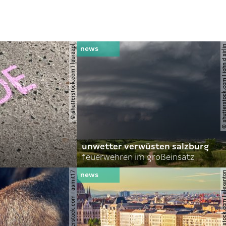
© shutterstock.com | lauraapl
© shutterstock.com | john 
unwetter verwüsten salzburg
feuerwehren im großeinsatz
© shutterstock.com | asmit17
© shutterstock.com | al