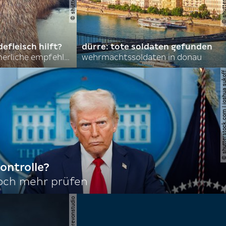
efleisch hilft?
dürre: tote soldaten gefunden
nordkoreas sommerliche empfehlungen
wehrmachtssoldaten in donau
© shutterstock.com | joshu
ontrolle?
noch mehr prüfen