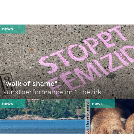
"walk of shame"
kunstperformance im 1. bezirk
© shutterstock.com | lasse johansson