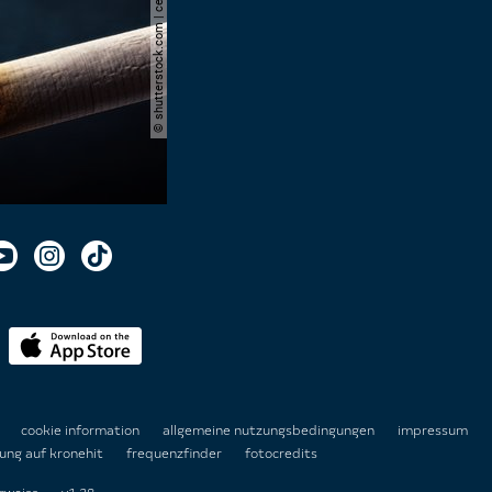
© shutterstock.com | cerevonstudio
n
cookie information
allgemeine nutzungsbedingungen
impressum
ung auf kronehit
frequenzfinder
fotocredits