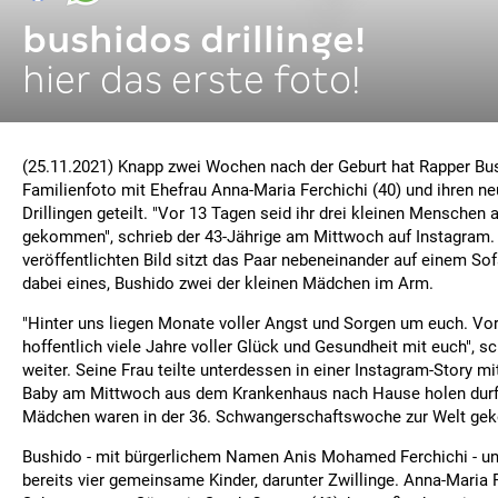
bushidos drillinge!
hier das erste foto!
(25.11.2021) Knapp zwei Wochen nach der Geburt hat Rapper Bu
Familienfoto mit Ehefrau Anna-Maria Ferchichi (40) und ihren 
Drillingen geteilt. "Vor 13 Tagen seid ihr drei kleinen Menschen 
gekommen", schrieb der 43-Jährige am Mittwoch auf Instagram.
veröffentlichten Bild sitzt das Paar nebeneinander auf einem Sofa
dabei eines, Bushido zwei der kleinen Mädchen im Arm.
"Hinter uns liegen Monate voller Angst und Sorgen um euch. Vor
hoffentlich viele Jahre voller Glück und Gesundheit mit euch", s
weiter. Seine Frau teilte unterdessen in einer Instagram-Story mit,
Baby am Mittwoch aus dem Krankenhaus nach Hause holen durft
Mädchen waren in der 36. Schwangerschaftswoche zur Welt g
Bushido - mit bürgerlichem Namen Anis Mohamed Ferchichi - un
bereits vier gemeinsame Kinder, darunter Zwillinge. Anna-Maria F