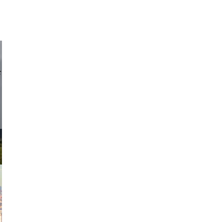
d sirlin
exanton