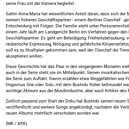
seine Frau mit der Kamera begleitet.
Gattin Anna-Maria hat wesentlichen Anteil daran, dass sich der
seinem früheren Geschäftspartner - einem Berliner Clanchef - get
Entscheidung mit Folgen: Die Familie steht unter Personenschutz
einem Jahr läuft am Landgericht Berlin ein Verfahren gegen den 
Geschäftspartner. Es geht um Beleidigung, Freiheitsberaubung, 
räuberische Erpressung, Nötigung und gefährliche Körperverletz
soll es zu Straftaten gekommen sein, weil der Clanchef die Tren
akzeptieren wollen.
Diese Geschichte hat das Paar in den vergangenen Monaten mehr
auch in der Serie steht sie im Mittelpunkt. Seinen musikalische
die Serie zum Auftakt. Davon erzählen etwa Weggefährten wie Fr
Orgasmus One oder Sido, mit dem Bushido früher befreundet 
wichtige Akteure aus der Musikindustrie, aber auch Kritiker des
Zeitlich passend zum Start der Doku hat Bushido seinen neuen S
veröffentlicht und weitere Songs angekündigt, nachdem die Verö
neuen Albums mehrfach verschoben worden war.
(MK / APA)