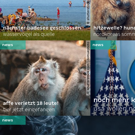
nächster badesee geschlossen
hitzewelle? hund
wasservögel als quelle
© shutterstock.com | domuephoto
noch mehr k
affe verletzt 18 leute!
usa wollen 
tier jetzt eingefangen