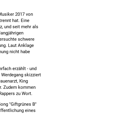
 Musiker 2017 von
rennt hat. Eine
, und seit mehr als
langjährigen
versuchte schwere
ung. Laut Anklage
nung nicht habe
fach erzählt - und
n Werdegang skizziert
auenarzt, King
war. Zudem kommen
 Rappers zu Wort.
ong "Giftgrünes B"
ffentlichung eines