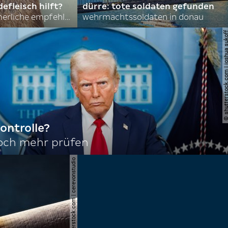
efleisch hilft?
dürre: tote soldaten gefunden
nordkoreas sommerliche empfehlungen
wehrmachtssoldaten in donau
© shutterstock.com | joshu
ontrolle?
noch mehr prüfen
© shutterstock.com | cerevonstudio