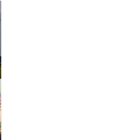
d sirlin
exanton