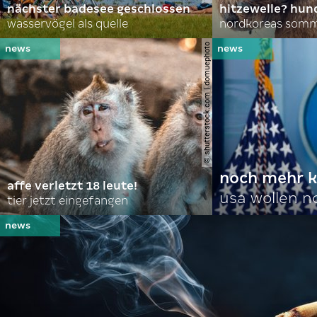
nächster badesee geschlossen
hitzewelle? hund
wasservögel als quelle
© shutterstock.com | domuephoto
noch mehr k
affe verletzt 18 leute!
usa wollen 
tier jetzt eingefangen