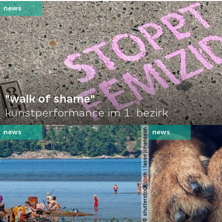
"walk of shame"
kunstperformance im 1. bezirk
© shutterstock.com | lasse johansson