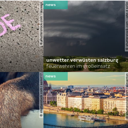
© shutterstock.com | lauraapl
© shutterstock.com | john 
unwetter verwüsten salzburg
feuerwehren im großeinsatz
© shutterstock.com | asmit17
© shutterstock.com | al