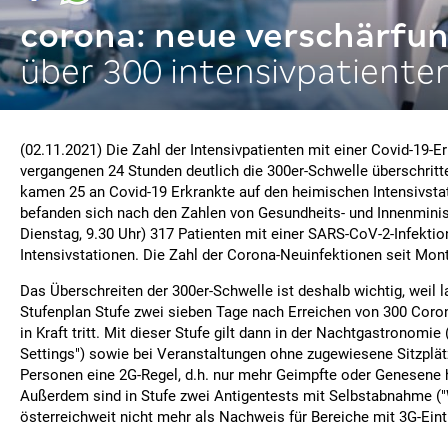
corona: neue verschärfu
über 300 intensivpatiente
(02.11.2021) Die Zahl der Intensivpatienten mit einer Covid-19-E
vergangenen 24 Stunden deutlich die 300er-Schwelle überschritt
kamen 25 an Covid-19 Erkrankte auf den heimischen Intensivstat
befanden sich nach den Zahlen von Gesundheits- und Innenmini
Dienstag, 9.30 Uhr) 317 Patienten mit einer SARS-CoV-2-Infekti
Intensivstationen. Die Zahl der Corona-Neuinfektionen seit Mont
Das Überschreiten der 300er-Schwelle ist deshalb wichtig, weil 
Stufenplan Stufe zwei sieben Tage nach Erreichen von 300 Coron
in Kraft tritt. Mit dieser Stufe gilt dann in der Nachtgastronomie
Settings") sowie bei Veranstaltungen ohne zugewiesene Sitzplät
Personen eine 2G-Regel, d.h. nur mehr Geimpfte oder Genesene h
Außerdem sind in Stufe zwei Antigentests mit Selbstabnahme 
österreichweit nicht mehr als Nachweis für Bereiche mit 3G-Eintri