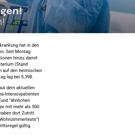
ngen!
n!
rkrankung hat in den
en. Seit Montag
ionen hinzu, damit
sterium (Stand
on auf den heimischen
ag lag bei 5.398.
laut dem aktuellen
a-Intensivpatienten
 (und "ähnlichen
ze mit mehr als 500
aben dort Zutritt.
("Wohnzimmertests")
ttsregel gültig.