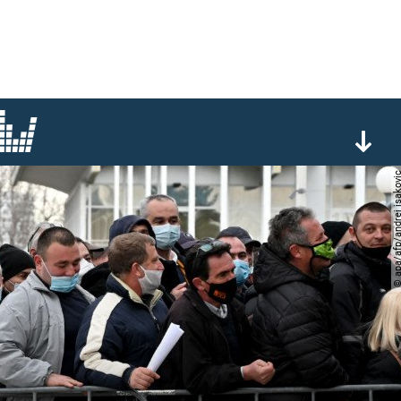
© apa/afp/andrej is