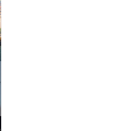
exanton
a sukoff