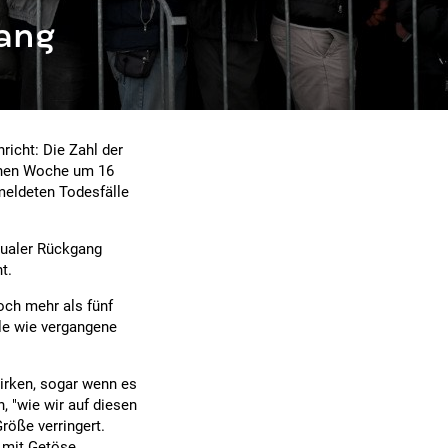
gang
richt: Die Zahl der
enen Woche um 16
meldeten Todesfälle
tualer Rückgang
t.
och mehr als fünf
le wie vergangene
irken, sogar wenn es
 "wie wir auf diesen
Größe verringert.
s mit Getöse