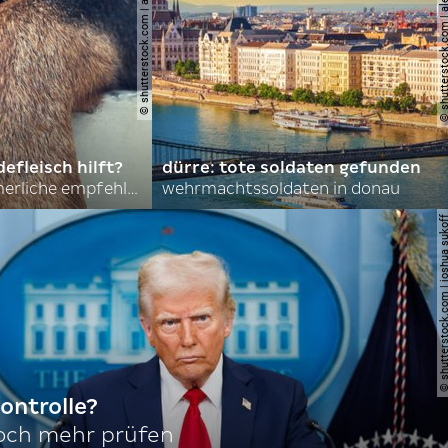
© shutterstock.com | asmit17
© shutterstock.com | al
efleisch hilft?
dürre: tote soldaten gefunden
nordkoreas sommerliche empfehlungen
wehrmachtssoldaten in donau
© shutterstock.com | joshu
ontrolle?
noch mehr prüfen