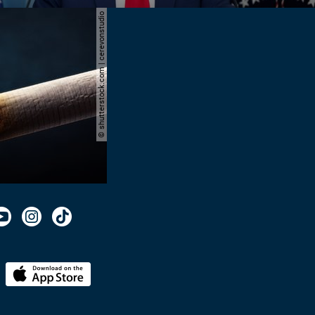
© shutterstock.com | cerevonstudio