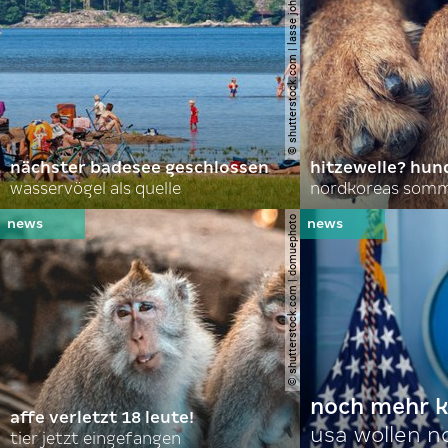
© shutterstock.com | lasse johansson
nächster badesee geschlossen
hitzewelle? hund
wasservögel als quelle
© shutterstock.com | domuephoto
noch mehr k
affe verletzt 18 leute!
usa wollen 
tier jetzt eingefangen