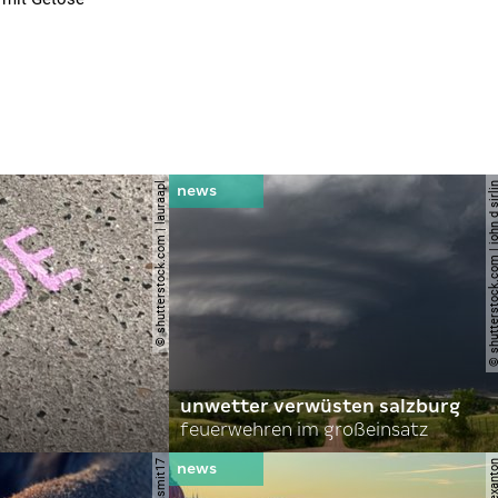
© shutterstock.com | lauraapl
© shutterstock.com | john 
unwetter verwüsten salzburg
feuerwehren im großeinsatz