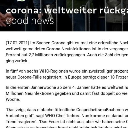
corona: weltweiter rück
good news
(17.02.2021) Im Sachen Corona gibt es mal eine erfreuliche Nach
weltweit gemeldeten Corona-Neuinfektionen ist in der vergang
Prozent auf 2,7 Millionen zurückgegangen. Auch die Zahl der ge
ging zurück.
In fünf von sechs WHO-Regionen wurde ein zweistelliger prozen
neuer Corona-Fälle registriert, in Europa beträgt dieser 18 Prozen
In der ersten Jännerwoche ab dem 4. Jänner hatte es weltweit n
Millionen Neuinfektionen gegeben und damit fast doppelt so vie
Woche.
"Das zeigt, dass einfache öffentliche Gesundheitsmaßnahmen w
Varianten gibt", sagt WHO-Chef Tedros. Nun komme es darauf an,
Trend reagieren". "Das Feuer ist nicht aus, aber wir haben seine 
Wenn wir es an irgendeiner Front nicht mehr bekämpfen, wird e