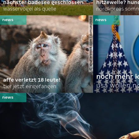
nächster badesee geschlossen
hitzewelle? hund
wasservögel als quelle
© shutterstock.com | domuephoto
noch mehr k
affe verletzt 18 leute!
usa wollen 
tier jetzt eingefangen