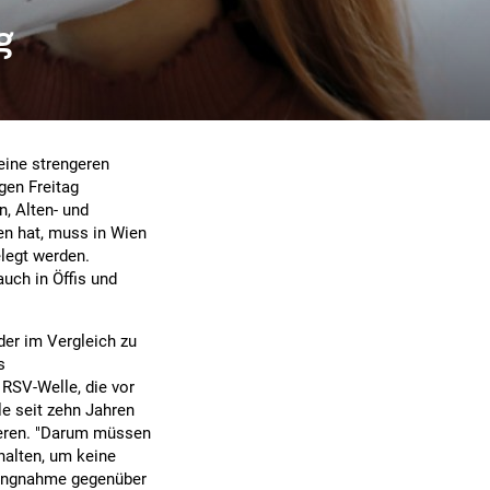
g
eine strengeren
gen Freitag
n, Alten- und
n hat, muss in Wien
elegt werden.
uch in Öffis und
 der im Vergleich zu
s
RSV-Welle, die vor
le seit zehn Jahren
ieren. "Darum müssen
alten, um keine
llungnahme gegenüber