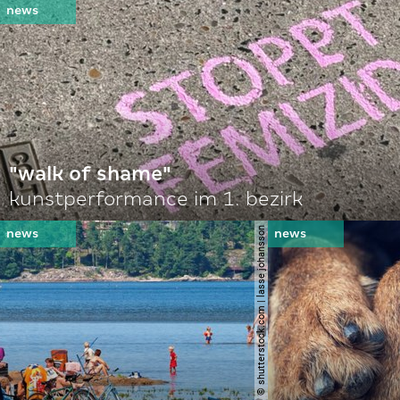
"walk of shame"
kunstperformance im 1. bezirk
© shutterstock.com | lasse johansson