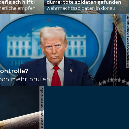
efleisch hilft?
dürre: tote soldaten gefunden
nordkoreas sommerliche empfehlungen
wehrmachtssoldaten in donau
© shutterstock.com | joshu
ontrolle?
noch mehr prüfen
© shutterstock.com | cerevonstudio