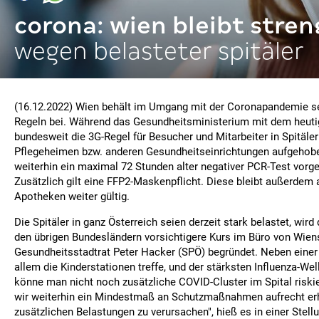
corona: wien bleibt stren
wegen belasteter spitäler
(16.12.2022) Wien behält im Umgang mit der Coronapandemie s
Regeln bei. Während das Gesundheitsministerium mit dem heuti
bundesweit die 3G-Regel für Besucher und Mitarbeiter in Spitäler
Pflegeheimen bzw. anderen Gesundheitseinrichtungen aufgehobe
weiterhin ein maximal 72 Stunden alter negativer PCR-Test vorg
Zusätzlich gilt eine FFP2-Maskenpflicht. Diese bleibt außerdem a
Apotheken weiter gültig.
Die Spitäler in ganz Österreich seien derzeit stark belastet, wird
den übrigen Bundesländern vorsichtigere Kurs im Büro von Wien
Gesundheitsstadtrat Peter Hacker (SPÖ) begründet. Neben einer 
allem die Kinderstationen treffe, und der stärksten Influenza-Wel
könne man nicht noch zusätzliche COVID-Cluster im Spital risk
wir weiterhin ein Mindestmaß an Schutzmaßnahmen aufrecht erh
zusätzlichen Belastungen zu verursachen", hieß es in einer Ste