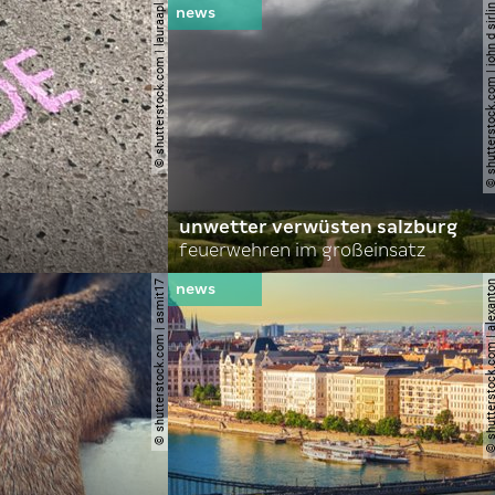
© shutterstock.com | lauraapl
© shutterstock.com | john 
unwetter verwüsten salzburg
feuerwehren im großeinsatz
© shutterstock.com | asmit17
© shutterstock.com | al