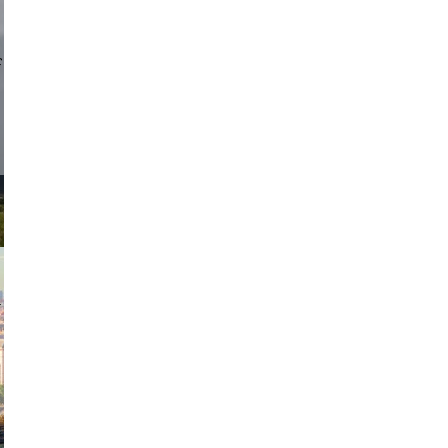
d sirlin
exanton