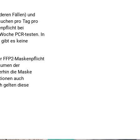
deren Fällen) und
suchen pro Tag pro
npflicht bei
Woche PCR-testen. In
 gibt es keine
er FFP2-Maskenpflicht
Räumen der
erhin die Maske
ationen auch
h gelten diese