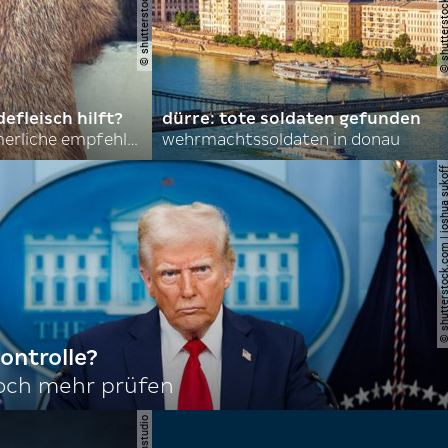
efleisch hilft?
dürre: tote soldaten gefunden
nordkoreas sommerliche empfehlungen
wehrmachtssoldaten in donau
© shutterstock.com | joshu
ontrolle?
noch mehr prüfen