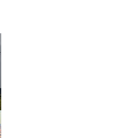
d sirlin
exanton