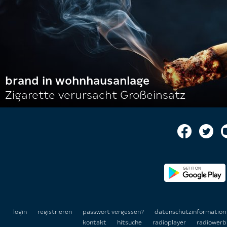
brand in wohnhausanlage
Zigarette verursacht Großeinsatz
login
registrieren
passwort vergessen?
datenschutzinformatio
kontakt
hitsuche
radioplayer
radiowerb