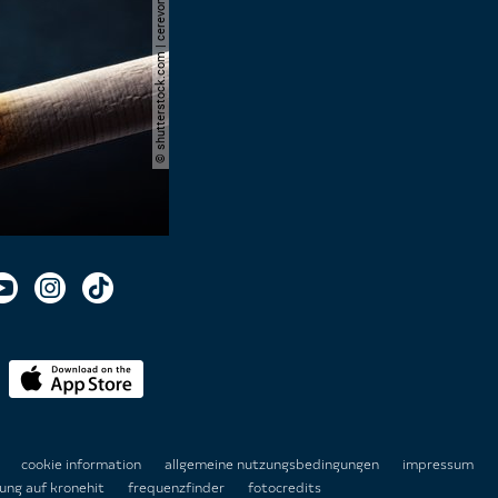
© shutterstock.com | cerevonstudio
n
cookie information
allgemeine nutzungsbedingungen
impressum
ung auf kronehit
frequenzfinder
fotocredits