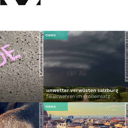
© shutterstock.com | lauraapl
© shutterstock.com | john 
unwetter verwüsten salzburg
feuerwehren im großeinsatz
© shutterstock.com | asmit17
© shutterstock.com | al