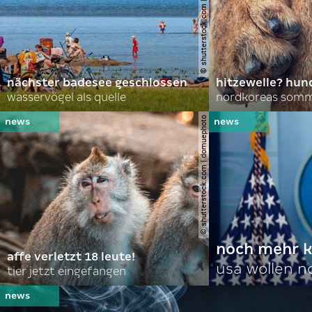
© shutterstock.com | lasse johansson
nächster badesee geschlossen
hitzewelle? hund
wasservögel als quelle
© shutterstock.com | domuephoto
noch mehr k
affe verletzt 18 leute!
usa wollen 
tier jetzt eingefangen