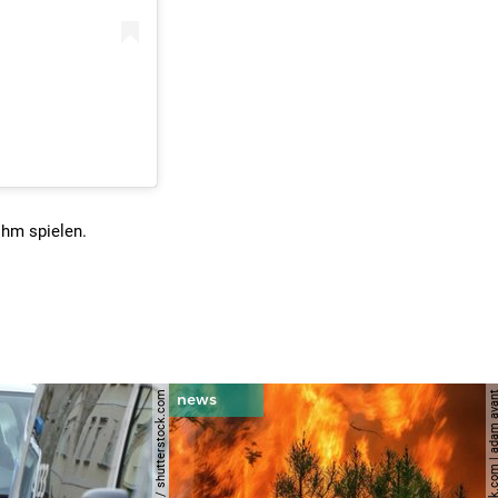
ihm spielen.
© spitzi-foto / shutterstock.com
© shutterstock.com | ad