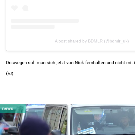
A post shared by BDMLR (@bdmlr_uk)
Deswegen soll man sich jetzt von Nick fernhalten und nicht mit 
(FJ)