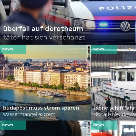
überfall auf dorotheum
täter hat sich verschanzt
© shutterstock.com | alexanton
budapest muss strom sparen
keine schifffah
wassermangel extrem
donau-niedrigwa