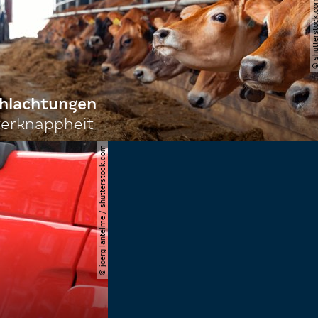
© shutterstock.com | 
chlachtungen
terknappheit
© joerg lantelme / shutterstock.com