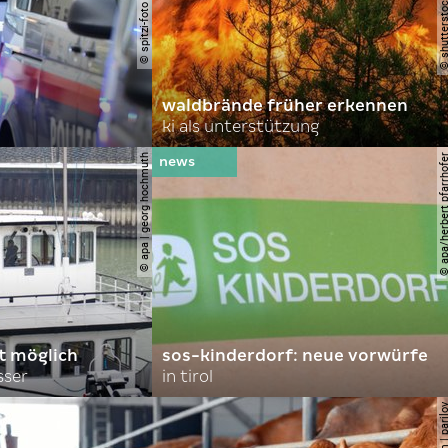
waldbrände früher erkennen
ki als unterstützung
© apa | georg hochmuth
© apa/herbert pfar
rt möglich
sos-kinderdorf: neue vorwürfe
sser
in tirol