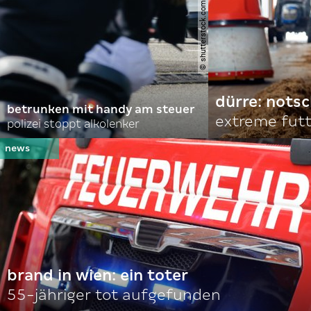
© shutterstock.com | hadrian
dürre: nots
betrunken mit handy am steuer
extreme fut
polizei stoppt alkolenker
brand in wien: ein toter
55-jähriger tot aufgefunden