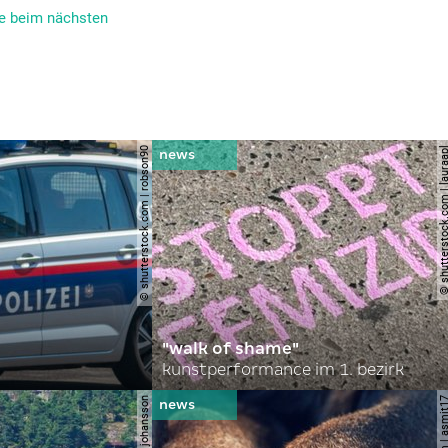
ie beim nächsten
© shutterstock.com | robson90
© shutterstock.com | l
"walk of shame"
kunstperformance im 1. bezirk