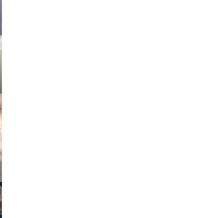
asmit17
muephoto