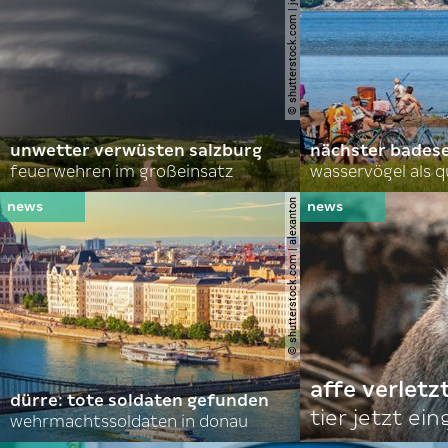
© shutterstock.com | john d sirlin
unwetter verwüsten salzburg
nächster bades
feuerwehren im großeinsatz
wasservögel als q
© shutterstock.com | alexanton
affe verletz
dürre: tote soldaten gefunden
tier jetzt ei
wehrmachtssoldaten in donau