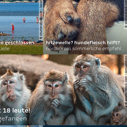
© shutterstock.com | lasse johansson
© shutterstock.com | 
ee geschlossen
hitzewelle? hundefleisch hilft?
uelle
nordkoreas sommerliche empfehlungen
© shutterstock.com | do
t 18 leute!
ngefangen