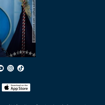
© shutterstock.com | joshua sukoff