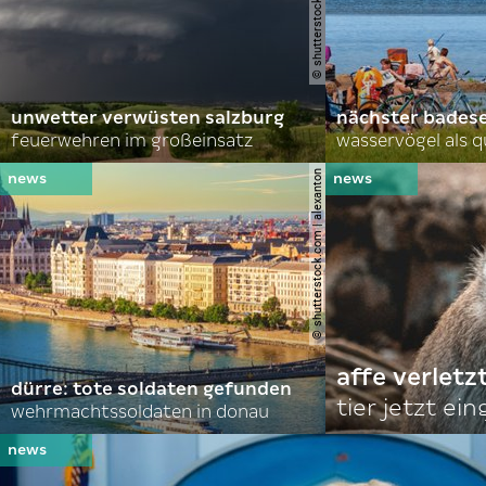
unwetter verwüsten salzburg
nächster bades
feuerwehren im großeinsatz
wasservögel als q
© shutterstock.com | alexanton
affe verletz
dürre: tote soldaten gefunden
tier jetzt ei
wehrmachtssoldaten in donau