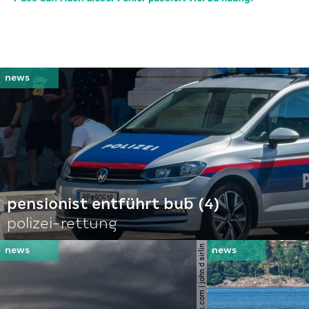
pensionist entführt bub (4)
polizei-rettung
© shutterstock.com | john d sirlin