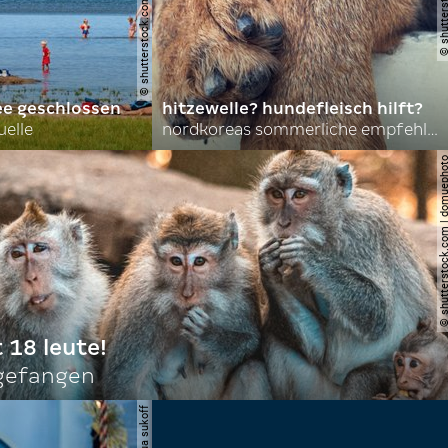
© shutterstock.com | lasse johansson
ee geschlossen
hitzewelle? hundefleisch hilft?
uelle
nordkoreas sommerliche empfehlungen
© shutterstock.com | do
t 18 leute!
ngefangen