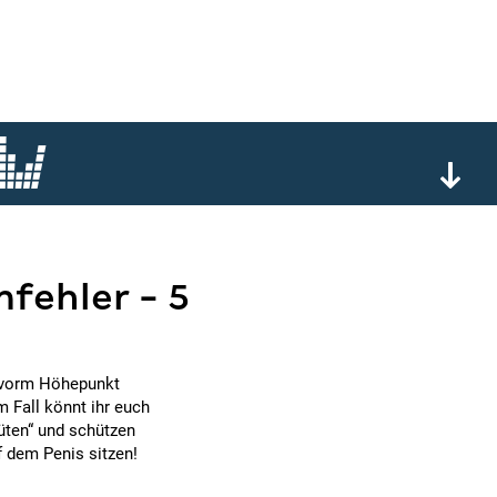
fehler - 5
 vorm Höhepunkt
m Fall könnt ihr euch
üten“ und schützen
f dem Penis sitzen!