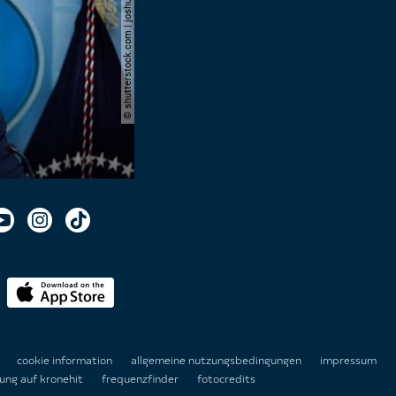
© shutterstock.com | joshua sukoff
n
cookie information
allgemeine nutzungsbedingungen
impressum
ung auf kronehit
frequenzfinder
fotocredits