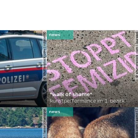
© shutterstock.com | robson90
© shutterstock.com | l
"walk of shame"
kunstperformance im 1. bezirk
© shutterstock.com | 