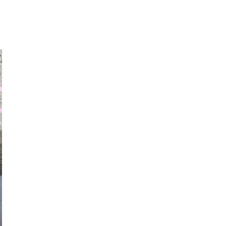
auraapl
asmit17