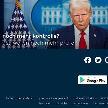
noch mehr kontrolle?
usa wollen noch mehr prüfen
login
registrieren
passwort vergessen?
datenschutzinformatio
kontakt
hitsuche
radioplayer
radiowerb