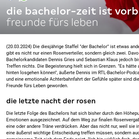
die bachelor-zeit ist vorb
freunde fürs leben
(20.03.2024) Die diesjährige Staffel "der Bachelor" ist etwas and
gibt es nicht nur einen Rosenverteiler, sondern gleich zwei. Dav
Bachelorkandidaten Dennis Gries und Sebastian Klaus jedoch bi
Treffen nichts. Die Begeisterung hielt sich in Grenzen. "Es hätt
hinten losgehen können", äußerte Dennis im RTL-Bachelor-Podc
und eine emotionale Achterbahnfahrt der Gefühle später sind di
Freunde fürs Leben geworden.
die letzte nacht der rosen
Die letzte Folge des Bachelors hat sich bisher durch den Höhep
Emotionen ausgezeichnet. Auf dem Weg zur finalen Rosenverga
eine oder andere Träne verdrücken. Aber das nicht nur, weil sie 
eine äußerst wichtige Entscheidung treffen müssen, sondern auch