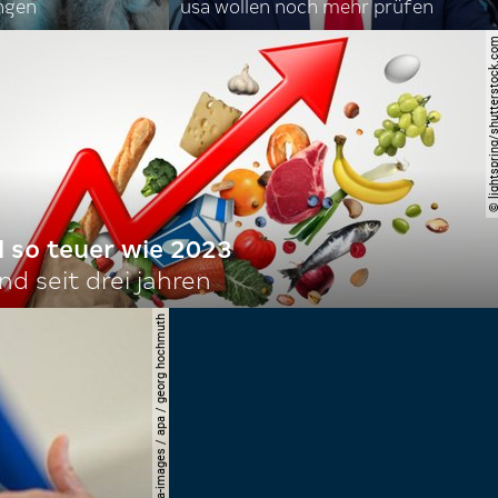
angen
usa wollen noch mehr prüfen
© lightspring/shutterst
l so teuer wie 2023
d seit drei jahren
© apa-images / apa / georg hochmuth