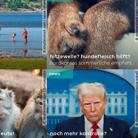
© shutterstock.com | lasse johansson
© shutterstock.com | 
hitzewelle? hundefleisch hilft?
nordkoreas sommerliche empfehlungen
© shutterstock.com | domuephoto
© shutterstock.com | joshu
leute!
noch mehr kontrolle?