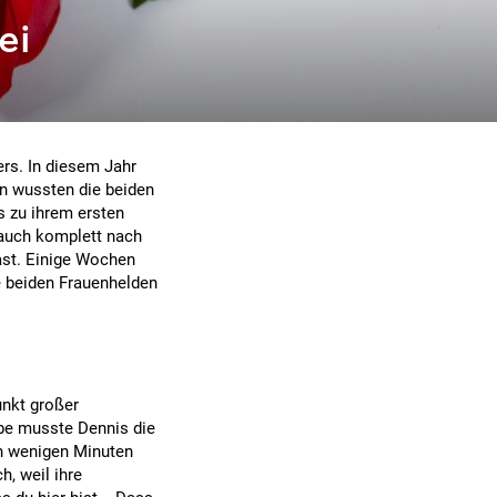
ei
ers. In diesem Jahr
on wussten die beiden
s zu ihrem ersten
e auch komplett nach
ast. Einige Wochen
e beiden Frauenhelden
unkt großer
be musste Dennis die
in wenigen Minuten
, weil ihre