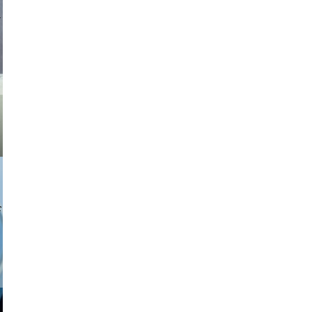
asmit17
a sukoff