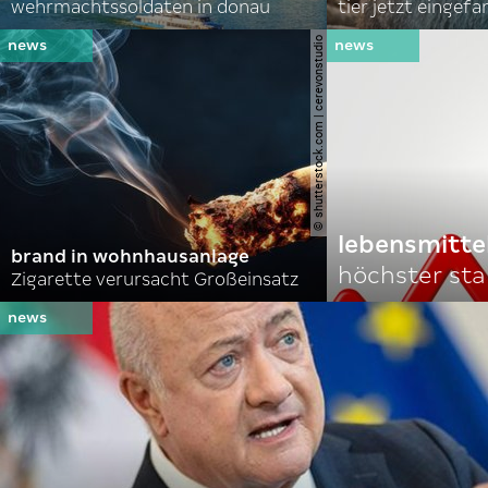
wehrmachtssoldaten in donau
tier jetzt eingef
© shutterstock.com | cerevonstudio
lebensmitte
brand in wohnhausanlage
höchster stan
Zigarette verursacht Großeinsatz