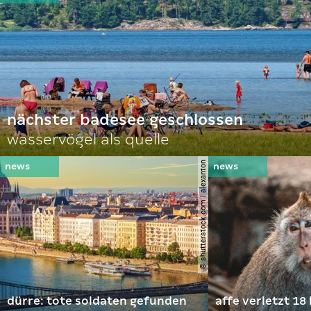
nächster badesee geschlossen
wasservögel als quelle
© shutterstock.com | alexanton
dürre: tote soldaten gefunden
affe verletzt 18 