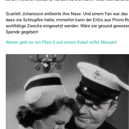
Scarlett Johansson entleerte ihre Nase. Und einem Fan war das 
dass sie Schnupfen hatte, immerhin kann der Erlös aus Promi-Rot
wohltätige Zwecke eingesetzt werden. Wäre sie gesund gewesen,
Spende gegeben!
Weiter geht es mit Platz 6 und einem Kübel voller Münzen!