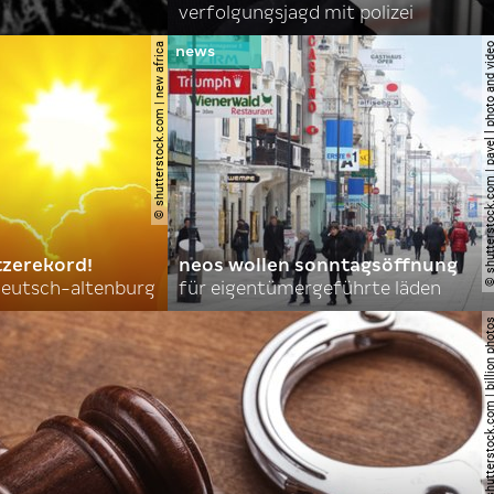
verfolgungsjagd mit polizei
© shutterstock.com | new africa
© shutterstock.com | pavel l phot
tzerekord!
neos wollen sonntagsöffnung
 deutsch-altenburg
für eigentümergeführte läden
© shutterstock.com | billi