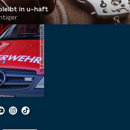
bleibt in u-haft
htiger
© shutterstock.com | kittyfly