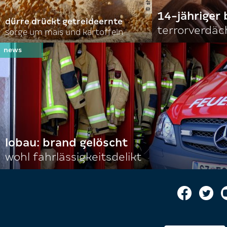
14-jähriger 
dürre drückt getreideernte
terrorverdäc
sorge um mais und kartoffeln
lobau: brand gelöscht
wohl fahrlässigkeitsdelikt