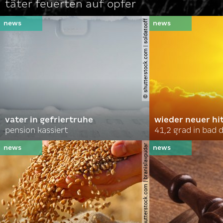
täter feuerten auf opfer
© shutterstock.com | soldatooff
vater in gefriertruhe
wieder neuer hi
pension kassiert
41,2 grad in bad
© shutterstock.com | branislavpudar