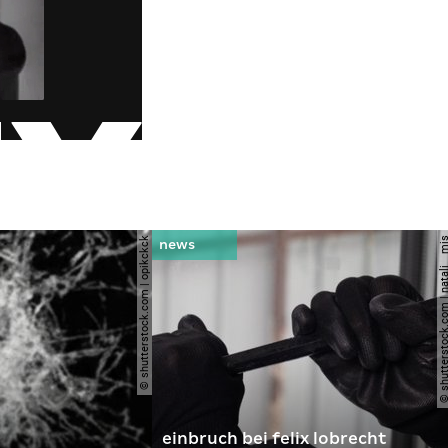
© shutterstock.com | opikckck
© shutterstock.com | nata
einbruch bei felix lobrecht