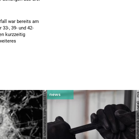
fall war bereits am
33-, 39- und 42-
n kurzzeitig
weiteres
© shutterstock.com | opikckck
© shutterstock.com | nata