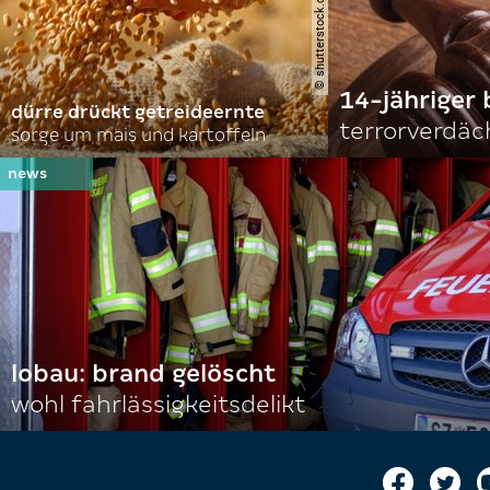
14-jähriger 
dürre drückt getreideernte
terrorverdäc
sorge um mais und kartoffeln
lobau: brand gelöscht
wohl fahrlässigkeitsdelikt