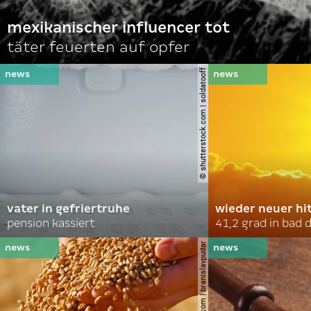
mexikanischer influencer tot
täter feuerten auf opfer
© shutterstock.com | soldatooff
vater in gefriertruhe
wieder neuer hi
pension kassiert
41,2 grad in bad
© shutterstock.com | branislavpudar