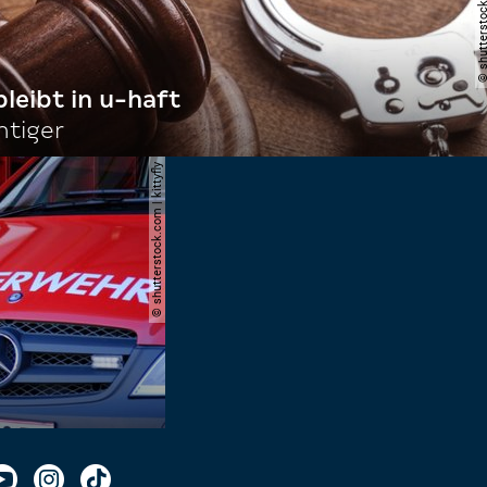
bleibt in u-haft
htiger
© shutterstock.com | kittyfly