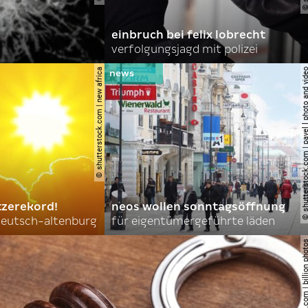
einbruch bei felix lobrecht
verfolgungsjagd mit polizei
© shutterstock.com | new africa
© shutterstock.com | pavel l phot
tzerekord!
neos wollen sonntagsöffnung
 deutsch-altenburg
für eigentümergeführte läden
© shutterstock.com | billi