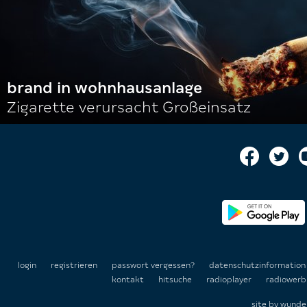
brand in wohnhausanlage
Zigarette verursacht Großeinsatz
login
registrieren
passwort vergessen?
datenschutzinformatio
kontakt
hitsuche
radioplayer
radiowerb
site by
wunde