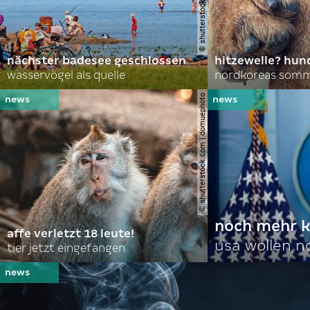
nächster badesee geschlossen
hitzewelle? hund
wasservögel als quelle
© shutterstock.com | domuephoto
noch mehr k
affe verletzt 18 leute!
usa wollen 
tier jetzt eingefangen