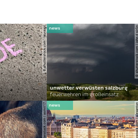
© shutterstock.com | lauraapl
© shutterstock.com | john 
unwetter verwüsten salzburg
feuerwehren im großeinsatz
© shutterstock.com | asmit17
© shutterstock.com | al