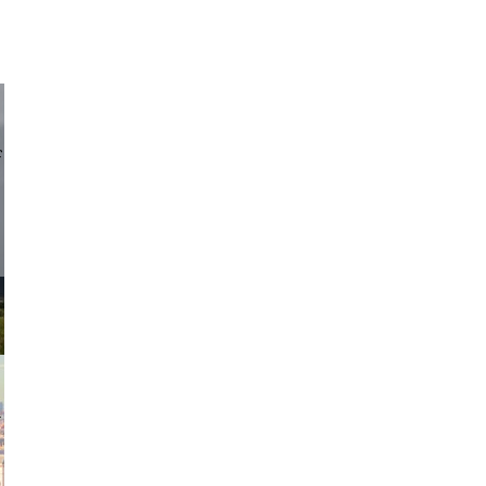
d sirlin
exanton