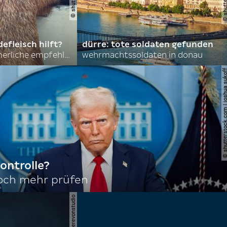
efleisch hilft?
dürre: tote soldaten gefunden
nordkoreas sommerliche empfehlungen
wehrmachtssoldaten in donau
© shutterstock.com | joshu
ontrolle?
noch mehr prüfen