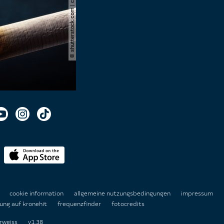
© shutterstock.com | cerevonstudio
n
cookie information
allgemeine nutzungsbedingungen
impressum
ung auf kronehit
frequenzfinder
fotocredits
rweiss
v1.38