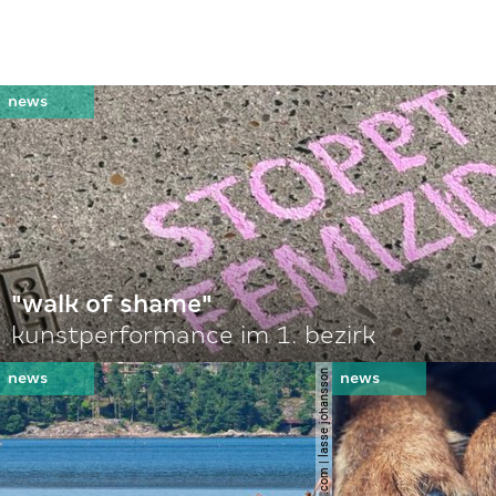
"walk of shame"
kunstperformance im 1. bezirk
© shutterstock.com | lasse johansson