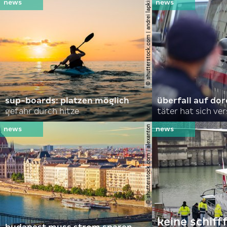
© shutterstock.com | andrei lapkin
sup-boards: platzen möglich
überfall auf d
gefahr durch hitze
täter hat sich ve
© shutterstock.com | alexanton
keine schiff