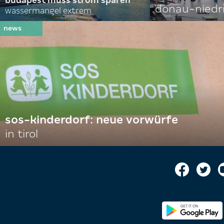
budapest muss strom sparen
donau-niedr
wassermangel extrem
sos-kinderdorf: neue vorwürfe
in tirol