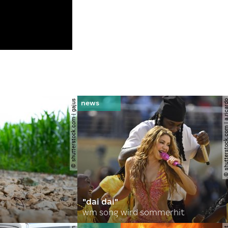
© shutterstock.com | gajus
© shutterstock.com | a.
"dai dai"
wm song wird sommerhit