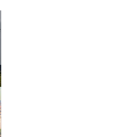
d sirlin
exanton