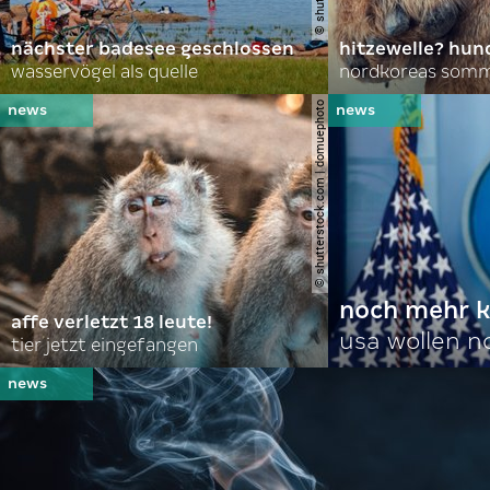
nächster badesee geschlossen
hitzewelle? hund
wasservögel als quelle
© shutterstock.com | domuephoto
noch mehr k
affe verletzt 18 leute!
usa wollen 
tier jetzt eingefangen