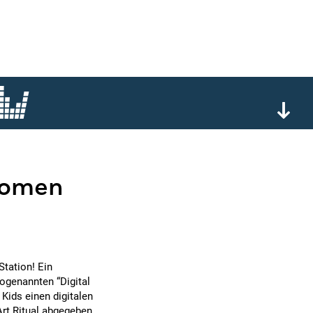
oomen
tation! Ein
ogenannten “Digital
Kids einen digitalen
rt Ritual abgegeben.