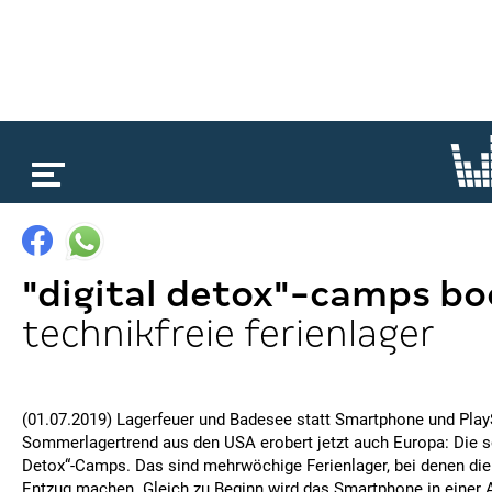
loading...
"digital detox"-camps b
technikfreie ferienlager
(01.07.2019) Lagerfeuer und Badesee statt Smartphone und PlayS
Sommerlagertrend aus den USA erobert jetzt auch Europa: Die s
Detox“-Camps. Das sind mehrwöchige Ferienlager, bei denen die 
Entzug machen. Gleich zu Beginn wird das Smartphone in einer A