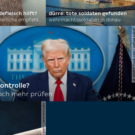
efleisch hilft?
dürre: tote soldaten gefunden
nordkoreas sommerliche empfehlungen
wehrmachtssoldaten in donau
© shutterstock.com | joshu
ontrolle?
noch mehr prüfen
© shutterstock.com | cerevonstudio