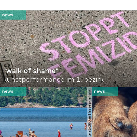
"walk of shame"
kunstperformance im 1. bezirk
© shutterstock.com | lasse johansson