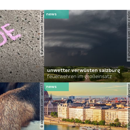
© shutterstock.com | lauraapl
© shutterstock.com | john 
unwetter verwüsten salzburg
feuerwehren im großeinsatz
© shutterstock.com | asmit17
© shutterstock.com | al