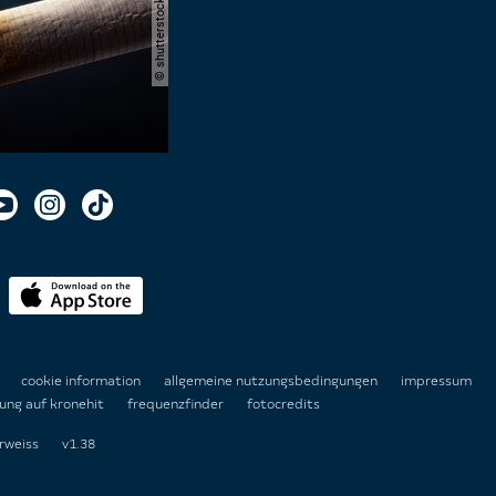
n
cookie information
allgemeine nutzungsbedingungen
impressum
ung auf kronehit
frequenzfinder
fotocredits
rweiss
v1.38