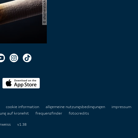
n
cookie information
allgemeine nutzungsbedingungen
impressum
ung auf kronehit
frequenzfinder
fotocredits
rweiss
v1.38