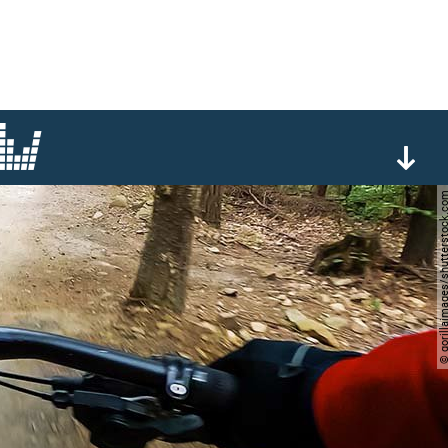
© gorillaimages/shutters