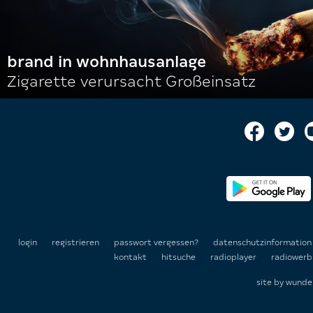
brand in wohnhausanlage
Zigarette verursacht Großeinsatz
login
registrieren
passwort vergessen?
datenschutzinformatio
kontakt
hitsuche
radioplayer
radiowerb
site by
wunde