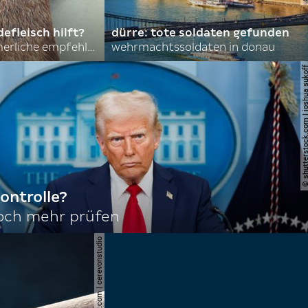
efleisch hilft?
dürre: tote soldaten gefunden
nordkoreas sommerliche empfehlungen
wehrmachtssoldaten in donau
© shutterstock.com | joshu
ontrolle?
noch mehr prüfen
© shutterstock.com | cerevonstudio