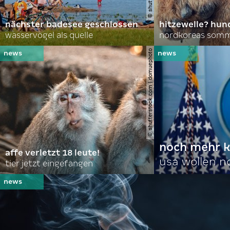
nächster badesee geschlossen
hitzewelle? hund
wasservögel als quelle
© shutterstock.com | domuephoto
noch mehr k
affe verletzt 18 leute!
usa wollen 
tier jetzt eingefangen