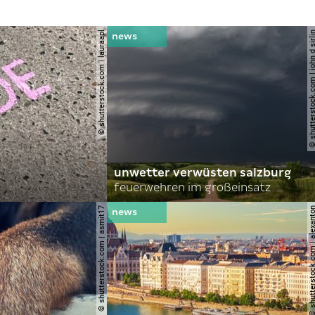
© shutterstock.com | lauraapl
© shutterstock.com | john 
unwetter verwüsten salzburg
feuerwehren im großeinsatz
© shutterstock.com | asmit17
© shutterstock.com | al