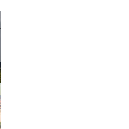
d sirlin
exanton