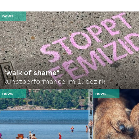
"walk of shame"
kunstperformance im 1. bezirk
© shutterstock.com | lasse johansson