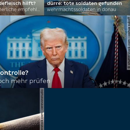
efleisch hilft?
dürre: tote soldaten gefunden
nordkoreas sommerliche empfehlungen
wehrmachtssoldaten in donau
© shutterstock.com | joshu
ontrolle?
noch mehr prüfen
© shutterstock.com | cerevonstudio