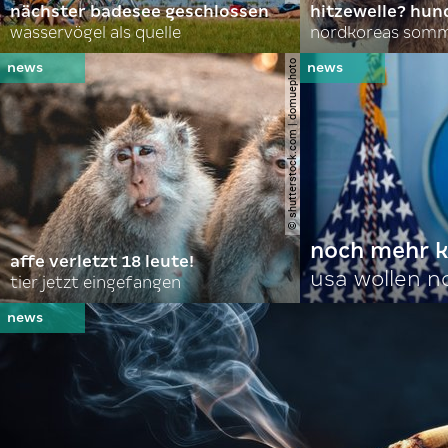
nächster badesee geschlossen
hitzewelle? hund
wasservögel als quelle
© shutterstock.com | domuephoto
noch mehr k
affe verletzt 18 leute!
usa wollen 
tier jetzt eingefangen