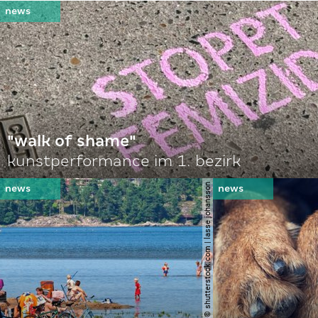
"walk of shame"
kunstperformance im 1. bezirk
© shutterstock.com | lasse johansson