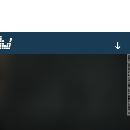
© konstantin savusia/ shutter