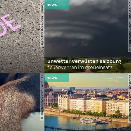
© shutterstock.com | lauraapl
© shutterstock.com | john 
unwetter verwüsten salzburg
feuerwehren im großeinsatz
© shutterstock.com | asmit17
© shutterstock.com | al