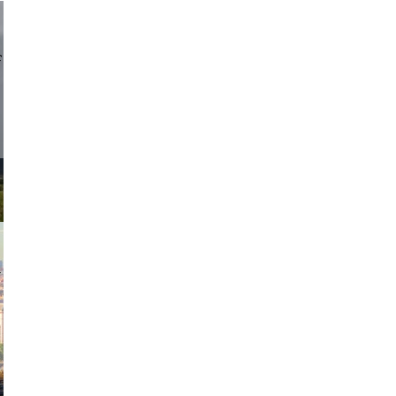
d sirlin
exanton