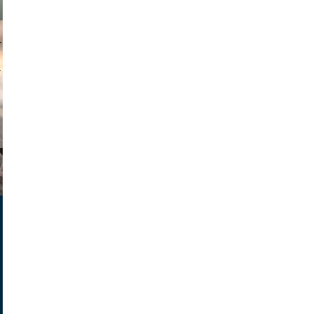
muephoto