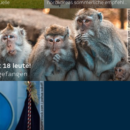
uelle
nordkoreas sommerliche empfehlungen
© shutterstock.com | do
t 18 leute!
ngefangen
© shutterstock.com | joshua sukoff