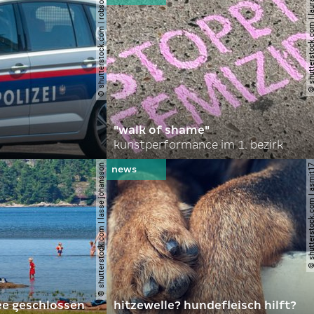
© shutterstock.com | robson90
© shutterstock.com | l
"walk of shame"
kunstperformance im 1. bezirk
© shutterstock.com | lasse johansson
© shutterstock.com | 
ee geschlossen
hitzewelle? hundefleisch hilft?