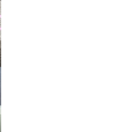
auraapl
asmit17