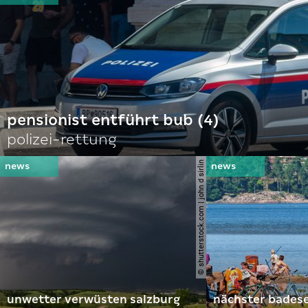
pensionist entführt bub (4)
polizei-rettung
© shutterstock.com | john d sirlin
unwetter verwüsten salzburg
nächster bades