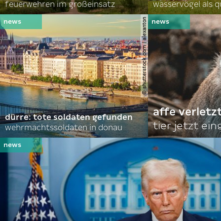
feuerwehren im großeinsatz
wasservögel als q
© shutterstock.com | alexanton
affe verletz
dürre: tote soldaten gefunden
tier jetzt ei
wehrmachtssoldaten in donau