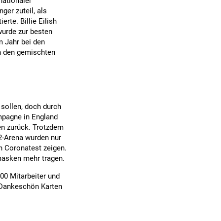
nationaler
er zuteil, als
te. Billie Eilish
wurde zur besten
m Jahr bei den
In den gemischten
 sollen, doch durch
mpagne in England
en zurück. Trotzdem
O2-Arena wurden nur
n Coronatest zeigen.
masken mehr tragen.
00 Mitarbeiter und
 Dankeschön Karten