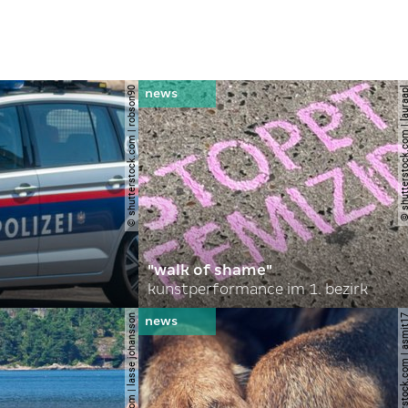
© shutterstock.com | robson90
© shutterstock.com | l
"walk of shame"
kunstperformance im 1. bezirk
© shutterstock.com | lasse johansson
© shutterstock.com | 