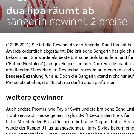
dua lipa räumt ab
sängerin gewinnt 2 preise
(12.05.2021) Sie ist die Gewinnerin des Abends! Dua Lipa hat bei
Awards ordentlich abgeräumt. Die britische Sängerin hat gleich 
bekommen. Sie wurde als beste britische Solokünstlerin und fü
("Future Nostalgia") ausgezeichnet. In ihrer Dankesrede machte s
arbeitenden Menschen im Gesundheitswesen aufmerksam und ve
bessere Bezahlung für sie. Doch die Sängerin stand nicht nur au
Preise abzuholen, die 25-Jährige durfte auch performen.
weitere gewinner
Auch andere Promis, wie Taylor Swift und die britische Band Littl
Trophäen nach Hause gehen. Taylor Swift bekam den Preis für "G
Little Mix sich den Preis für ,,beste britische Gruppe" holte. Als
wurde der Rapper J Hus ausgezeichnet. Harry Styles bekam einen