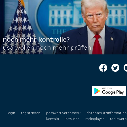
noch mehr kontrolle?
usa wollen noch mehr prüfen
login
registrieren
passwort vergessen?
datenschutzinformatio
kontakt
hitsuche
radioplayer
radiowerb