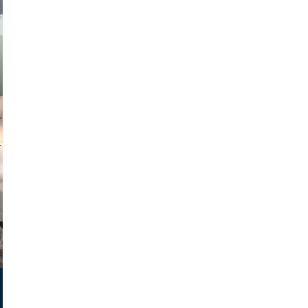
muephoto