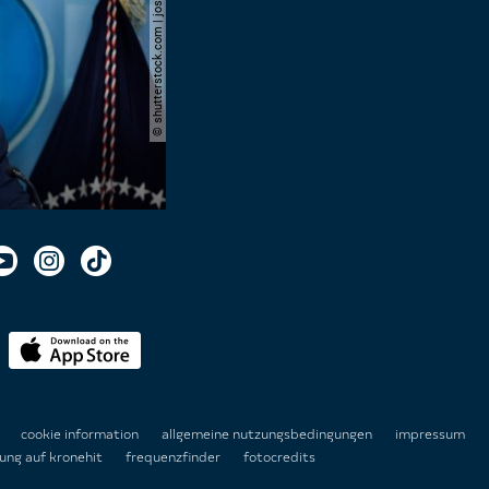
© shutterstock.com | joshua sukoff
n
cookie information
allgemeine nutzungsbedingungen
impressum
ung auf kronehit
frequenzfinder
fotocredits