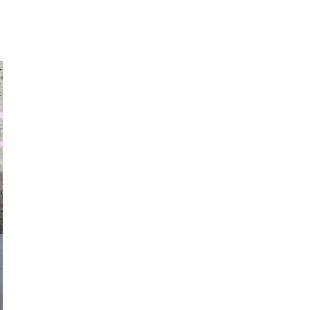
auraapl
asmit17