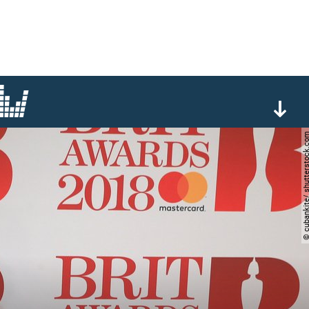
© cubankite/ shutterst