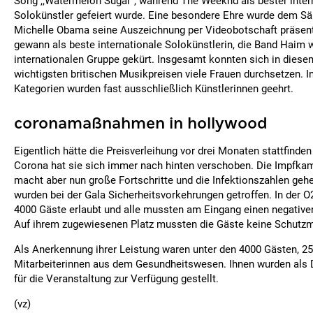
Song ,,Watermelon Sugar", während The Weeknd als bester inter
Solokünstler gefeiert wurde. Eine besondere Ehre wurde dem Säng
Michelle Obama seine Auszeichnung per Videobotschaft präsentier
gewann als beste internationale Solokünstlerin, die Band Haim 
internationalen Gruppe gekürt. Insgesamt konnten sich in diese
wichtigsten britischen Musikpreisen viele Frauen durchsetzen. 
Kategorien wurden fast ausschließlich Künstlerinnen geehrt.
coronamaßnahmen in hollywood
Eigentlich hätte die Preisverleihung vor drei Monaten stattfinden
Corona hat sie sich immer nach hinten verschoben. Die Impfka
macht aber nun große Fortschritte und die Infektionszahlen geh
wurden bei der Gala Sicherheitsvorkehrungen getroffen. In der 
4000 Gäste erlaubt und alle mussten am Eingang einen negative
Auf ihrem zugewiesenen Platz mussten die Gäste keine Schutz
Als Anerkennung ihrer Leistung waren unter den 4000 Gästen, 25
Mitarbeiterinnen aus dem Gesundheitswesen. Ihnen wurden als
für die Veranstaltung zur Verfügung gestellt.
(vz)