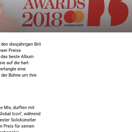
 den diesjährigen Brit
zwei Preise
r das beste Album
ie auf die hart
rlangte eine
f der Bühne um ihre
e Mix, durften mit
lobal Icon", während
 bester Solokünstler
 Preis für seinen