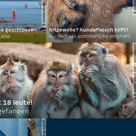
ee geschlossen
hitzewelle? hundefleisch hilft?
uelle
nordkoreas sommerliche empfehlungen
© shutterstock.com | do
t 18 leute!
ngefangen