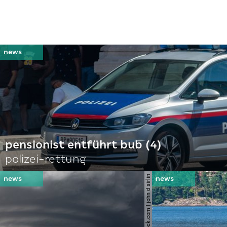
pensionist entführt bub (4)
polizei-rettung
© shutterstock.com | john d sirlin