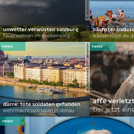
unwetter verwüsten salzburg
nächster bades
feuerwehren im großeinsatz
wasservögel als q
© shutterstock.com | alexanton
affe verletz
dürre: tote soldaten gefunden
tier jetzt ei
wehrmachtssoldaten in donau