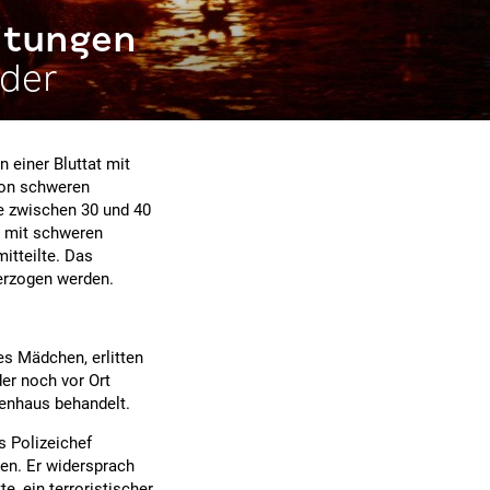
eitungen
nder
 einer Bluttat mit
 von schweren
e zwischen 30 und 40
g mit schweren
itteilte. Das
erzogen werden.
es Mädchen, erlitten
der noch vor Ort
enhaus behandelt.
s Polizeichef
n. Er widersprach
e, ein terroristischer