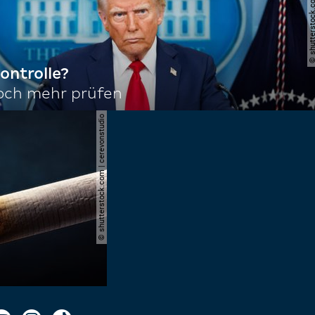
© shutterstock.com | joshu
ontrolle?
noch mehr prüfen
© shutterstock.com | cerevonstudio