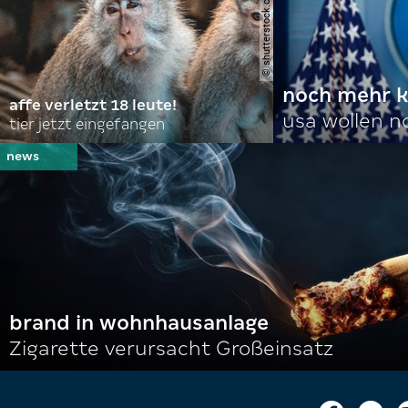
noch mehr k
affe verletzt 18 leute!
usa wollen 
tier jetzt eingefangen
brand in wohnhausanlage
Zigarette verursacht Großeinsatz