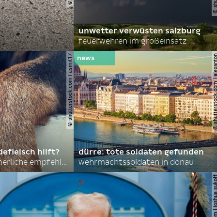
unwetter verwüsten salzburg
feuerwehren im großeinsatz
© shutterstock.com | asmit17
© shutterstock.com | al
efleisch hilft?
dürre: tote soldaten gefunden
nordkoreas sommerliche empfehlungen
wehrmachtssoldaten in donau