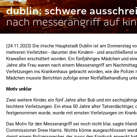
dublin: schwere ausschr
nach messerangriff auf ki
(24.11.2023) Die irische Hauptstadt Dublin ist am Donnerstag von
mehreren Verletzten - darunter drei Kindern - und anschließend
Krawallen erschüttert worden. Ein fünfjähriges Mädchen und ein
Jahre alte Frau waren nach einem Messerangriff am Nachmitta
Verletzungen ins Krankenhaus gebracht worden, wie die Polizei m
Mädchen musste Berichten zufolge einer Notfallbehandlung unt
Motiv unklar
Zwei weitere Kinder, ein fünf Jahre alter Bub und ein sechsjährig
leichtere Verletzungen. Ein etwa 50 Jahre alter Tatverdächtiger, 
festgenommen wurde, wurde mit ernsten Verletzungen im Krank
Das Motiv für den Messerangriff sei noch nicht klar, sagte Irland
Commissioner Drew Harris. Nichts könne ausgeschlossen werde
damit einem Polizeisprecher, der zuvor den Eindruck erweckt hatt