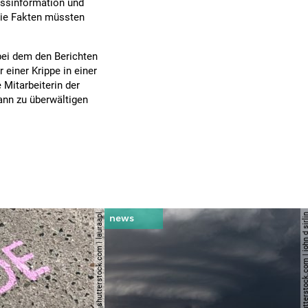
issinformation und
 Die Fakten müssten
ei dem den Berichten
r einer Krippe in einer
 Mitarbeiterin der
nn zu überwältigen
© shutterstock.com | lauraapl
© shutterstock.com | john 