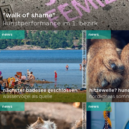
"walk of shame"
kunstperformance im 1. bezirk
© shutterstock.com | lasse johansson
nächster badesee geschlossen
hitzewelle? hund
wasservögel als quelle
© shutterstock.com | domuephoto